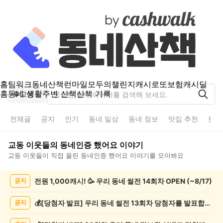
홈
팀워크
동네산책
런마일
모두의챌린지
캐시로또
보험
캐시딜
홈
동네 생활
주변 산책
산책 기록
교동
전체글
공지
인기
동네 일상
동네 정보
맛집 추천
분실
교동
이웃들의
동네인증 했어요
이야기
교동
이웃들이 직접 올린
동네인증 했어요
이야기를 모아봐요
교
전원 1,000캐시! 🥳 우리 동네 썰전 14회차 OPEN (~8/17)
공지
동
동
네
💰[당첨자 발표] 우리 동네 썰전 13회차 당첨자를 발표합니다!
공지
인
증