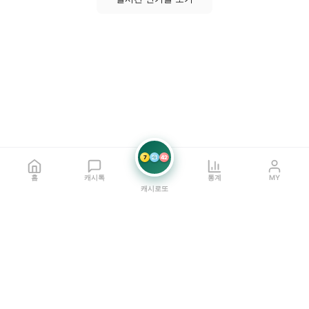
7
21
42
홈
캐시톡
통계
MY
캐시로또