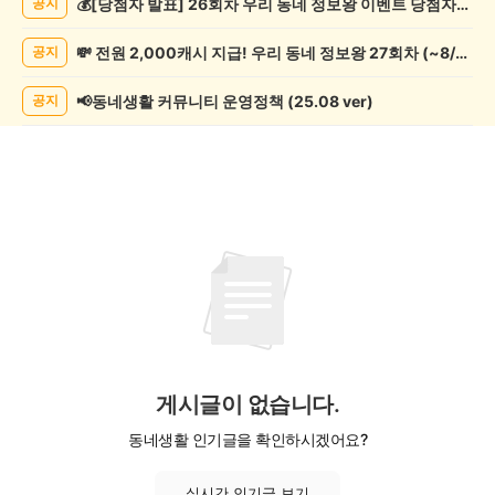
💰[당첨자 발표] 26회차 우리 동네 정보왕 이벤트 당첨자를 발표합니다!
공지
했
어
💸 전원 2,000캐시 지급! 우리 동네 정보왕 27회차 (~8/10)
공지
요
게
시
📢동네생활 커뮤니티 운영정책 (25.08 ver)
공지
글
목
록
게시글이 없습니다.
동네생활 인기글을 확인하시겠어요?
실시간 인기글 보기