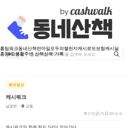
홈
팀워크
동네산책
런마일
모두의챌린지
캐시로또
보험
캐시딜
홈
동네 생활
주변 산책
산책 기록
교동
동네 일상
캐시뭐크
남궁면
교동
2.1천
70
29
1년 전
캐시워크와 함께 한지 1년이 되어간다.