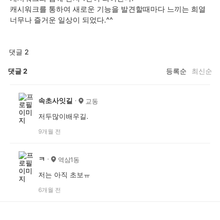
캐시워크를 통하여 새로운 기능을 발견할때마다 느끼는 희열
너무나 즐거운 일상이 되었다.^^
댓글 2
댓글
2
등록순
최신순
속초사잇길
교동
저두많이배우길.
9개월 전
ㅋ
역삼1동
저는 아직 초보ㅠ
6개월 전