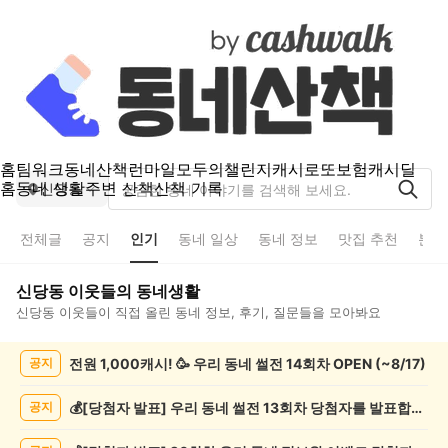
홈
팀워크
동네산책
런마일
모두의챌린지
캐시로또
보험
캐시딜
홈
동네 생활
주변 산책
산책 기록
신당동
전체글
공지
인기
동네 일상
동네 정보
맛집 추천
분실
신당동
이웃들의 동네생활
신당동
이웃들이 직접 올린 동네 정보, 후기, 질문들을 모아봐요
신
전원 1,000캐시! 🥳 우리 동네 썰전 14회차 OPEN (~8/17)
공지
당
동
인
💰[당첨자 발표] 우리 동네 썰전 13회차 당첨자를 발표합니다!
공지
기
글