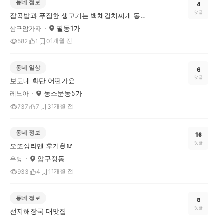
동네 정보
4
댓글
잡곡밥과 푸짐한 생고기는 백채김치찌개 동국대점에서~~
필동1가
삼구암가자
1개월 전
582
1
0
동네 일상
6
댓글
보도내 화단 어떤가요
동소문동5가
레노아
1개월 전
737
7
3
동네 정보
16
댓글
오또상라멘 후기🍜🥢
압구정동
우엉
1개월 전
933
4
1
동네 정보
8
댓글
선지해장국 대맛집