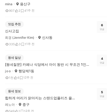
용산구
mina
1주 전
907
2
4
맛집 추천
6
댓글
신사고집
신사동
희경 (Jennifer Kim)
1주 전
335
3
1
동네 일상
4
댓글
[동네질문] 카페나 식당에서 아이 동반 시 무조건 1인 1메뉴, 이건 문제다 vs 괜찮다?
행당제1동
j o o
2주 전
1천
6
1
동네 정보
5
댓글
힙하게 머리가 맑아지는 스탠드업플리즈 을지로점
중구
레노아
2주 전
549
1
1