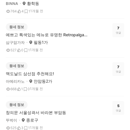
황학동
BINNA
1개월 전
764
4
1
동네 정보
7
댓글
예쁘고 특색있는 메뉴로 유명한 Retropalga(커피 로스터스)
필동1가
삼구암가자
1개월 전
527
0
1
동네 정보
7
댓글
맥도날드 삼선점 추천해요!
안암동2가
아메리카노
1개월 전
668
1
0
동네 정보
5
댓글
창의문 서울성곽서 바라본 부암동
종로구
뚜벅이
1개월 전
525
3
1