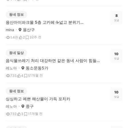
동네 정보
8
댓글
용산아이파크몰 5층 고카페 ☕️넓고 분위기좋음
용산구
mina
2주 전
1.4천
2
3
동네 일상
10
댓글
음식물쓰레기 처리 대강하면 같은 동네 사람이 힘들어요
동소문동5가
레노아
1개월 전
735
4
5
동네 정보
10
댓글
싱싱하고 예쁜 해산물이 가득 포치카
중구
레노아
1개월 전
732
3
1