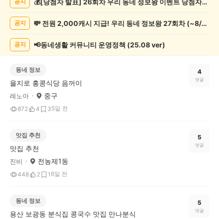
💰[당첨자 발표] 26회차 우리 동네 정보왕 이벤트 당첨자를 발표합니다!
공지
게
시
💸 전원 2,000캐시 지급! 우리 동네 정보왕 27회차 (~8/10)
공지
글
목
록
📢동네생활 커뮤니티 운영정책 (25.08 ver)
공지
동네 정보
4
댓글
을지로 홍콩식당 음꺼이
중구
레노아
5일 전
872
4
3
맛집 추천
5
댓글
맛집 추천
전농제1동
진비
6일 전
448
2
1
동네 정보
5
댓글
용산 보광동 분식집 콩국수 맛집 만나분식