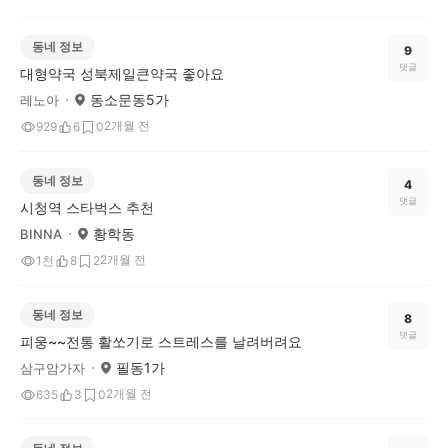
동네 정보
9
댓글
대형약국 성북제일큰약국 좋아요
동소문동5가
레노아
2개월 전
929
6
0
동네 정보
4
댓글
시청역 스타벅스 추천
황학동
BINNA
2개월 전
1천
8
2
동네 정보
8
댓글
피웅~~전통 활쏘기로 스트레스를 날려버려요
필동1가
삼구암가자
2개월 전
635
3
0