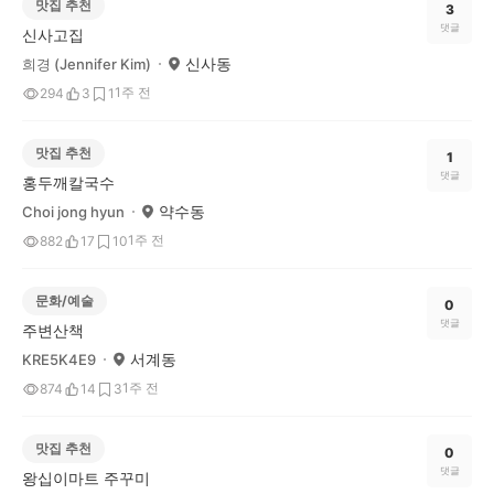
맛집 추천
3
댓글
신사고집
신사동
희경 (Jennifer Kim)
1주 전
294
3
1
맛집 추천
1
댓글
홍두깨칼국수
약수동
Choi jong hyun
1주 전
882
17
10
문화/예술
0
댓글
주변산책
서계동
KRE5K4E9
1주 전
874
14
3
맛집 추천
0
댓글
왕십이마트 주꾸미