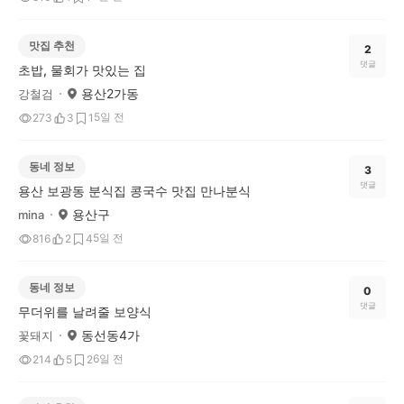
맛집 추천
2
댓글
초밥, 물회가 맛있는 집
용산2가동
강철검
5일 전
273
3
1
동네 정보
3
댓글
용산 보광동 분식집 콩국수 맛집 만나분식
용산구
mina
5일 전
816
2
4
동네 정보
0
댓글
무더위를 날려줄 보양식
동선동4가
꽃돼지
6일 전
214
5
2