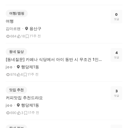
여행/캠핑
0
댓글
여행
용산구
김마르팬
1주 전
684
18
7
동네 일상
4
댓글
[동네질문] 카페나 식당에서 아이 동반 시 무조건 1인 1메뉴, 이건 문제다 vs 괜찮다?
행당제1동
j o o
1주 전
976
6
1
맛집 추천
3
댓글
커피맛집 추천드랴요
행당제1동
j o o
1주 전
690
3
1