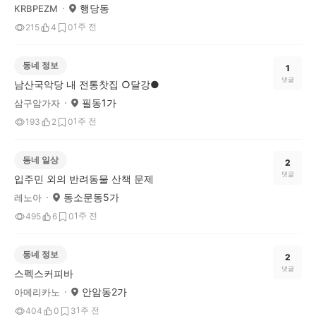
행당동
KRBPEZM
1주 전
215
4
0
동네 정보
1
댓글
남산국악당 내 전통찻집 ○달강●
필동1가
삼구암가자
1주 전
193
2
0
동네 일상
2
댓글
입주민 외의 반려동물 산책 문제
동소문동5가
레노아
1주 전
495
6
0
동네 정보
2
댓글
스펙스커피바
안암동2가
아메리카노
1주 전
404
0
3