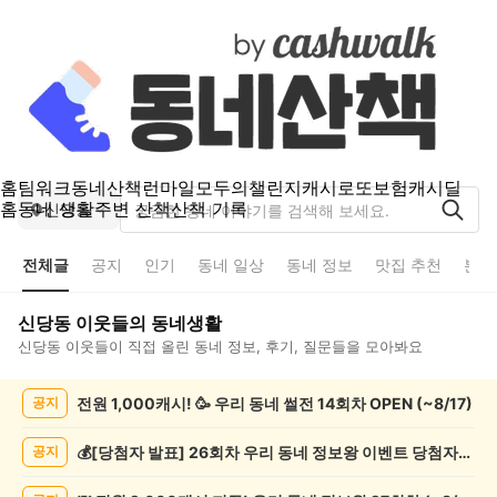
홈
팀워크
동네산책
런마일
모두의챌린지
캐시로또
보험
캐시딜
홈
동네 생활
주변 산책
산책 기록
신당동
전체글
공지
인기
동네 일상
동네 정보
맛집 추천
분실
신당동
이웃들의 동네생활
신당동
이웃들이 직접 올린 동네 정보, 후기, 질문들을 모아봐요
신
전원 1,000캐시! 🥳 우리 동네 썰전 14회차 OPEN (~8/17)
공지
당
동
전
💰[당첨자 발표] 26회차 우리 동네 정보왕 이벤트 당첨자를 발표합니다!
공지
체
글