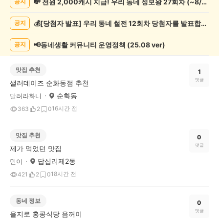
💸 전원 2,000캐시 지급! 우리 동네 정보왕 27회차 (~8/10)
공지
게
시
💰[당첨자 발표] 우리 동네 썰전 12회차 당첨자를 발표합니다!
공지
글
목
록
📢동네생활 커뮤니티 운영정책 (25.08 ver)
공지
맛집 추천
1
댓글
샐러데이즈 순화동점 추천
순화동
달려라화니
16시간 전
363
2
0
맛집 추천
0
댓글
제가 먹었던 맛집
답십리제2동
민이
18시간 전
421
2
0
동네 정보
0
댓글
을지로 홍콩식당 음꺼이