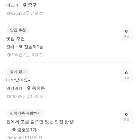
중구
레노아
1일 전
825
3
3
맛집 추천
0
댓글
맛집 추천
전농제1동
진비
3일 전
396
2
1
동네 정보
0
댓글
대박났어요~
동숭동
워킹워킹
3일 전
187
0
0
산책기록 자랑하기
0
댓글
집에서 조금 걸으면 있는 멋진 한강!
금호동1가
.
3일 전
510
1
1