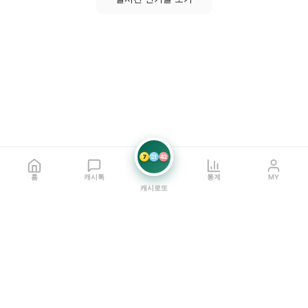
7
21
42
홈
캐시톡
통계
MY
캐시로또