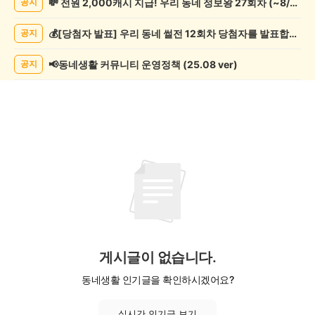
💸 전원 2,000캐시 지급! 우리 동네 정보왕 27회차 (~8/10)
공지
악/
악
💰[당첨자 발표] 우리 동네 썰전 12회차 당첨자를 발표합니다!
공지
기
게
시
📢동네생활 커뮤니티 운영정책 (25.08 ver)
공지
글
목
록
게시글이 없습니다.
동네생활 인기글을 확인하시겠어요?
실시간 인기글 보기