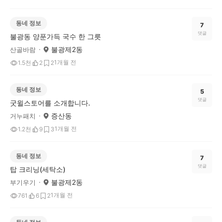
동네 정보
7
댓글
불광동 양푼가득 국수 한 그릇
불광제2동
산골바람
1개월 전
1.5천
2
2
동네 정보
5
댓글
굿윌스토어를 소개합니다.
증산동
거누패치
1개월 전
1.2천
9
3
동네 정보
7
댓글
탑 크리닝(세탁소)
불광제2동
부기우기
1개월 전
761
6
2