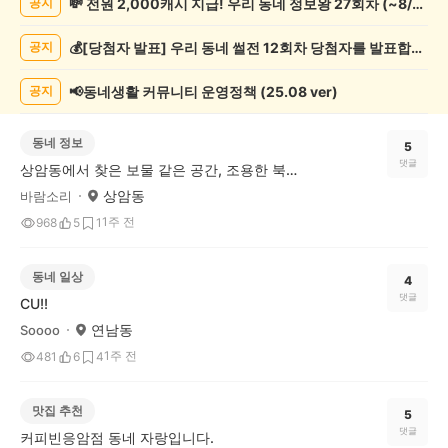
💸 전원 2,000캐시 지급! 우리 동네 정보왕 27회차 (~8/10)
공지
기
글
💰[당첨자 발표] 우리 동네 썰전 12회차 당첨자를 발표합니다!
공지
게
시
글
📢동네생활 커뮤니티 운영정책 (25.08 ver)
공지
목
록
동네 정보
5
댓글
상암동에서 찾은 보물 같은 공간, 조용한 북카페산책
상암동
바람소리
1주 전
968
5
1
동네 일상
4
댓글
CU!!
연남동
Soooo
1주 전
481
6
4
맛집 추천
5
댓글
커피빈응암점 동네 자랑입니다.