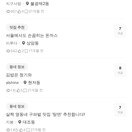
불광제2동
지구사랑
1개월 전
957
4
0
맛집 추천
7
댓글
서울에서도 손꼽히는 돈까스
상암동
이루다
1개월 전
542
2
1
동네 정보
8
댓글
김밥은 청기와
현저동
alshine
1개월 전
1천
5
2
동네 정보
7
댓글
살짝 옆동네 구파발 맛집 ‘탕면’ 추천합니다!
대조동
지봉
1개월 전
1.8천
4
2