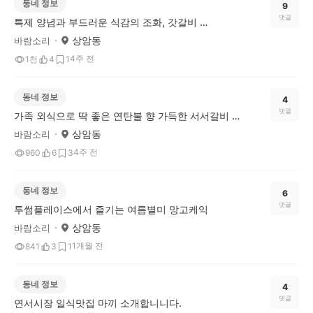
동네 정보
9
댓글
특제 양념과 부드러운 식감의 조화, 갓갈비 마포상암DMC점
상암동
바람소리
4주 전
1천
4
1
동네 정보
4
댓글
가족 외식으로 딱 좋은 연탄불 향 가득한 서서갈비 맛집
상암동
바람소리
4주 전
960
6
3
동네 정보
6
댓글
투썸플레이스에서 즐기는 여름별미 망고케익
상암동
바람소리
1개월 전
841
3
1
동네 정보
4
댓글
연서시장 일식맛집 마끼 소개합니니다.