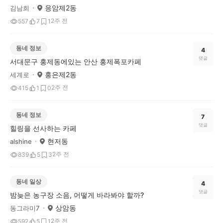
응암제2동
김남희
2주 전
557
7
1
동네 정보
4
댓글
서대문구 홍제동에있는 안산 홍제폭포카페
홍은제2동
세계로
2주 전
415
1
0
동네 정보
7
댓글
힐링을 선사하는 카페
현저동
alshine
2주 전
839
5
3
동네 일상
4
댓글
밤늦은 농구장 소음, 어떻게 바라봐야 할까?
상암동
동그라미7
2주 전
592
5
1