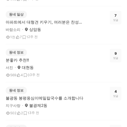
동네 일상
7
댓글
아파트에서 대형견 키우기, 여러분은 찬성하시나요?
상암동
바람소리
2주 전
1천
7
1
동네 정보
9
댓글
분좋카 추천!!
대현동
서진
3주 전
569
4
0
동네 정보
4
댓글
불광동 봉평옹심이메밀칼국수를 소개합니다
불광제2동
지구사랑
3주 전
502
2
1