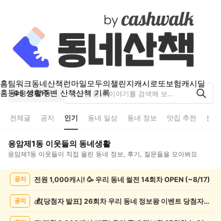
홈
팀워크
동네산책
런마일
모두의챌린지
캐시로또
보험
캐시딜
홈
동네 생활
주변 산책
산책 기록
응암제1동
전체글
공지
인기
동네 일상
동네 정보
맛집 추천
분실
응암제1동
이웃들의 동네생활
응암제1동
이웃들이 직접 올린 동네 정보, 후기, 질문들을 모아봐요
응
전원 1,000캐시! 🥳 우리 동네 썰전 14회차 OPEN (~8/17)
공지
암
제
1
💰[당첨자 발표] 26회차 우리 동네 정보왕 이벤트 당첨자를 발표합니다!
공지
동
인