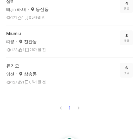
샴이
4
동산동
댓글
태.jin 하.내
5개월 전
171
1
0
Miumiu
3
진관동
댓글
따꿍
5개월 전
123
1
2
유기묘
6
삼송동
댓글
영선
6개월 전
127
1
0
1