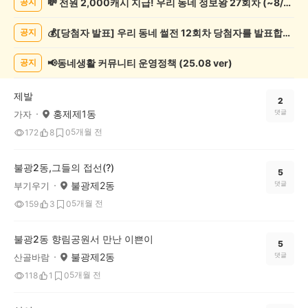
💸 전원 2,000캐시 지급! 우리 동네 정보왕 27회차 (~8/10)
공지
려
동
💰[당첨자 발표] 우리 동네 썰전 12회차 당첨자를 발표합니다!
공지
물
게
시
📢동네생활 커뮤니티 운영정책 (25.08 ver)
공지
글
목
제발
록
2
홍제제1동
댓글
가자
5개월 전
172
8
0
불광2동,그들의 접선(?)
5
불광제2동
댓글
부기우기
5개월 전
159
3
0
불광2동 향림공원서 만난 이쁜이
5
불광제2동
댓글
산골바람
5개월 전
118
1
0