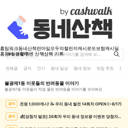
홈
팀워크
동네산책
런마일
모두의챌린지
캐시로또
보험
캐시딜
홈
동네 생활
주변 산책
산책 기록
불광제1동
전체글
공지
인기
동네 일상
동네 정보
맛집 추천
분실
불광제1동
이웃들의
반려동물
이야기
불광제1동
이웃들이 직접 올린
반려동물
이야기를 모아봐요
불
전원 1,000캐시! 🥳 우리 동네 썰전 14회차 OPEN (~8/17)
공지
광
제
1
💰[당첨자 발표] 26회차 우리 동네 정보왕 이벤트 당첨자를 발표합니다!
공지
동
반