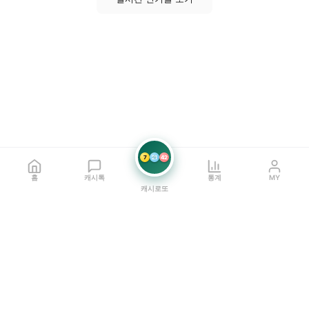
7
21
42
홈
캐시톡
통계
MY
캐시로또