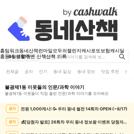
홈
팀워크
동네산책
런마일
모두의챌린지
캐시로또
보험
캐시딜
홈
동네 생활
주변 산책
산책 기록
불광제1동
전체글
공지
인기
동네 일상
동네 정보
맛집 추천
분실
불광제1동
이웃들의
인문/과학
이야기
불광제1동
이웃들이 직접 올린
인문/과학
이야기를 모아봐요
불
전원 1,000캐시! 🥳 우리 동네 썰전 14회차 OPEN (~8/17)
공지
광
제
1
💰[당첨자 발표] 26회차 우리 동네 정보왕 이벤트 당첨자를 발표합니다!
공지
동
인