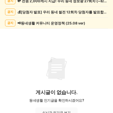
💸 전원 2,000캐시 지급! 우리 동네 정보왕 27회차 (~8/10)
공지
문/
과
💰[당첨자 발표] 우리 동네 썰전 12회차 당첨자를 발표합니다!
공지
학
게
시
📢동네생활 커뮤니티 운영정책 (25.08 ver)
공지
글
목
록
게시글이 없습니다.
동네생활 인기글을 확인하시겠어요?
실시간 인기글 보기