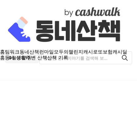
홈
팀워크
동네산책
런마일
모두의챌린지
캐시로또
보험
캐시딜
홈
동네 생활
주변 산책
산책 기록
불광제1동