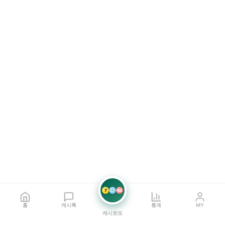
7
21
42
홈
캐시톡
통계
MY
캐시로또