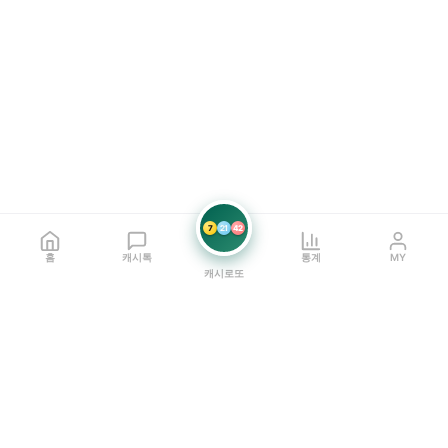
7
21
42
홈
캐시톡
통계
MY
캐시로또