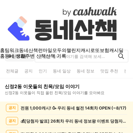
홈
팀워크
동네산책
런마일
모두의챌린지
캐시로또
보험
캐시딜
홈
동네 생활
주변 산책
산책 기록
신정2동
전체글
공지
인기
동네 일상
동네 정보
맛집 추천
분실
신정2동
이웃들의
친목/모임
이야기
신정2동
이웃들이 직접 올린
친목/모임
이야기를 모아봐요
신
전원 1,000캐시! 🥳 우리 동네 썰전 14회차 OPEN (~8/17)
공지
정
2
동
💰[당첨자 발표] 26회차 우리 동네 정보왕 이벤트 당첨자를 발표합니다!
공지
친
목/