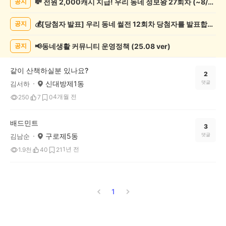
💸 전원 2,000캐시 지급! 우리 동네 정보왕 27회차 (~8/10)
공지
모
임
💰[당첨자 발표] 우리 동네 썰전 12회차 당첨자를 발표합니다!
공지
게
시
글
📢동네생활 커뮤니티 운영정책 (25.08 ver)
공지
목
록
같이 산책하실분 있나요?
2
신대방제1동
댓글
김서하
4개월 전
250
7
0
배드민트
3
구로제5동
댓글
김남순
1년 전
1.9천
40
21
1