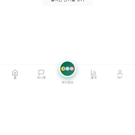
7
21
42
홈
캐시톡
통계
MY
캐시로또