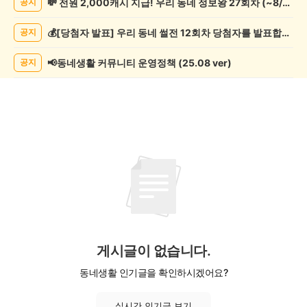
💸 전원 2,000캐시 지급! 우리 동네 정보왕 27회차 (~8/10)
공지
축
제
💰[당첨자 발표] 우리 동네 썰전 12회차 당첨자를 발표합니다!
공지
게
시
글
📢동네생활 커뮤니티 운영정책 (25.08 ver)
공지
목
록
게시글이 없습니다.
동네생활 인기글을 확인하시겠어요?
실시간 인기글 보기