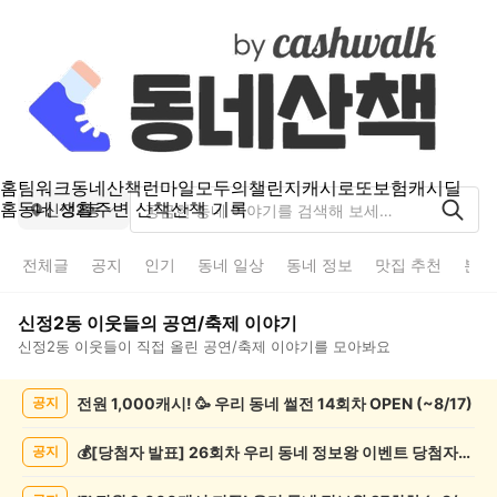
홈
팀워크
동네산책
런마일
모두의챌린지
캐시로또
보험
캐시딜
홈
동네 생활
주변 산책
산책 기록
신정2동
전체글
공지
인기
동네 일상
동네 정보
맛집 추천
분실
신정2동
이웃들의
공연/축제
이야기
신정2동
이웃들이 직접 올린
공연/축제
이야기를 모아봐요
신
전원 1,000캐시! 🥳 우리 동네 썰전 14회차 OPEN (~8/17)
공지
정
2
동
💰[당첨자 발표] 26회차 우리 동네 정보왕 이벤트 당첨자를 발표합니다!
공지
공
연/