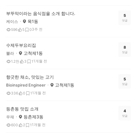
부뚜막이라는 음식점을 소개 합니다.
5
목1동
댓글
케이스
3주 전
596
5
0
수제두부요리집
8
고척제1동
댓글
쁄라
1개월 전
1.2천
3
1
향긋한 채소, 맛있는 고기
5
고척제1동
댓글
Bioinspired Engineer
1개월 전
336
0
1
등촌동 맛집 소개
4
등촌제3동
댓글
우재
1개월 전
600
2
1