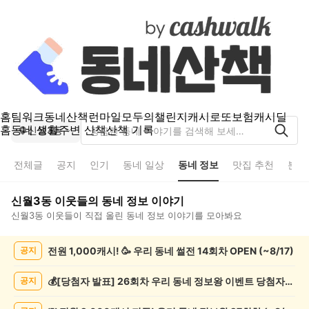
홈
팀워크
동네산책
런마일
모두의챌린지
캐시로또
보험
캐시딜
홈
동네 생활
주변 산책
산책 기록
신월3동
전체글
공지
인기
동네 일상
동네 정보
맛집 추천
분실
신월3동
이웃들의
동네 정보
이야기
신월3동
이웃들이 직접 올린
동네 정보
이야기를 모아봐요
신
전원 1,000캐시! 🥳 우리 동네 썰전 14회차 OPEN (~8/17)
공지
월
3
동
💰[당첨자 발표] 26회차 우리 동네 정보왕 이벤트 당첨자를 발표합니다!
공지
동
네