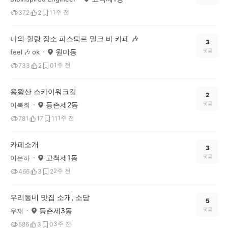
1주 전
372
2
1
나의 힐링 장소 파스퇴르 밀크 바 카페 🎶
3
원미동
댓글
feel 🎶 ok
1주 전
733
2
0
용왕산 스카이워크길
2
등촌제2동
댓글
이복희
1주 전
781
17
11
카페소개
3
고척제1동
댓글
이은하
2주 전
466
3
2
우리동네 맛집 소개, 소담
5
등촌제3동
댓글
우재
3주 전
586
3
0