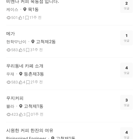
비엔나 커피 목동점 입니다.
2
목1동
댓글
케이스
1주 전
501
1
1
메가
1
고척제2동
댓글
현학🩷난이
1주 전
583
5
3
우리동네 카페 소개
4
등촌제3동
댓글
우재
1주 전
583
4
2
우지커피
3
고척제1동
댓글
쁄라
1주 전
423
3
0
시원한 커피 한잔의 여유
4
고척제1동
댓글
Bioinspired Engineer