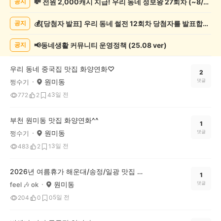
💸 전원 2,000캐시 지급! 우리 동네 정보왕 27회차 (~8/10)
공지
정
보
💰[당첨자 발표] 우리 동네 썰전 12회차 당첨자를 발표합니다!
공지
게
시
글
📢동네생활 커뮤니티 운영정책 (25.08 ver)
공지
목
록
우리 동네 중국집 맛집 화양연화♡
2
원미동
댓글
쩡수기
3일 전
772
2
4
부천 원미동 맛집 화양연화^^
1
원미동
댓글
쩡수기
3일 전
483
2
1
2026년 여름휴가 해운대/송정/일광 맛집 투어 go go 🎶
1
원미동
댓글
feel 🎶 ok
5일 전
204
0
0