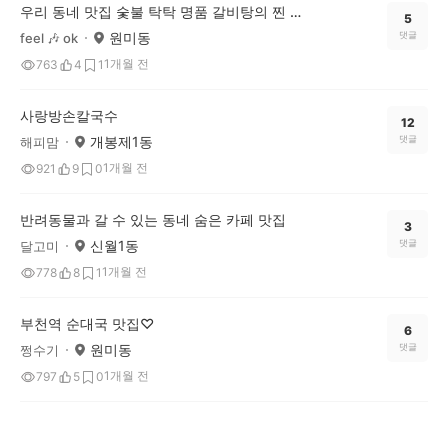
우리 동네 맛집 숯불 탁탁 명품 갈비탕의 찐 매력!
5
원미동
댓글
feel 🎶 ok
1개월 전
763
4
1
사랑방손칼국수
12
개봉제1동
댓글
해피맘
1개월 전
921
9
0
반려동물과 갈 수 있는 동네 숨은 카페 맛집
3
신월1동
댓글
달고미
1개월 전
778
8
1
부천역 순대국 맛집♡
6
원미동
댓글
쩡수기
1개월 전
797
5
0