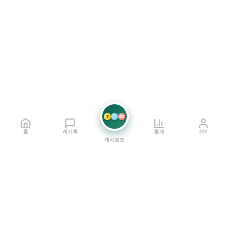
7
21
42
홈
캐시톡
통계
MY
캐시로또