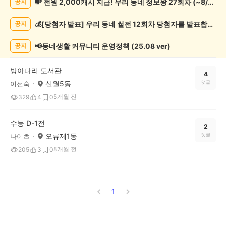
💸 전원 2,000캐시 지급! 우리 동네 정보왕 27회차 (~8/10)
공지
글
쓰
💰[당첨자 발표] 우리 동네 썰전 12회차 당첨자를 발표합니다!
공지
기
게
시
📢동네생활 커뮤니티 운영정책 (25.08 ver)
공지
글
목
방아다리 도서관
록
4
신월5동
댓글
이선숙
5개월 전
329
4
0
수능 D-1전
2
오류제1동
댓글
나이츠
8개월 전
205
3
0
1