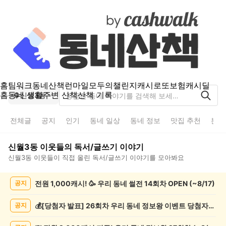
홈
팀워크
동네산책
런마일
모두의챌린지
캐시로또
보험
캐시딜
홈
동네 생활
주변 산책
산책 기록
신월3동
전체글
공지
인기
동네 일상
동네 정보
맛집 추천
분실
신월3동
이웃들의
독서/글쓰기
이야기
신월3동
이웃들이 직접 올린
독서/글쓰기
이야기를 모아봐요
신
전원 1,000캐시! 🥳 우리 동네 썰전 14회차 OPEN (~8/17)
공지
월
3
동
💰[당첨자 발표] 26회차 우리 동네 정보왕 이벤트 당첨자를 발표합니다!
공지
독
서/