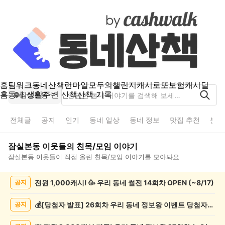
홈
팀워크
동네산책
런마일
모두의챌린지
캐시로또
보험
캐시딜
홈
동네 생활
주변 산책
산책 기록
잠실본동
전체글
공지
인기
동네 일상
동네 정보
맛집 추천
분실
잠실본동
이웃들의
친목/모임
이야기
잠실본동
이웃들이 직접 올린
친목/모임
이야기를 모아봐요
잠
전원 1,000캐시! 🥳 우리 동네 썰전 14회차 OPEN (~8/17)
공지
실
본
동
💰[당첨자 발표] 26회차 우리 동네 정보왕 이벤트 당첨자를 발표합니다!
공지
친
목/