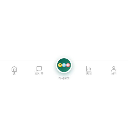
7
21
42
홈
캐시톡
통계
MY
캐시로또