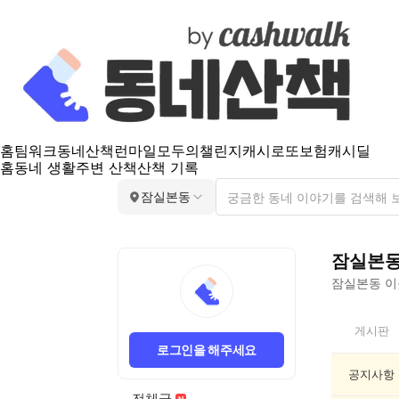
홈
팀워크
동네산책
런마일
모두의챌린지
캐시로또
보험
캐시딜
홈
동네 생활
주변 산책
산책 기록
잠실본동
잠실본
잠실본동
이
잠
게시판
실
로그인을 해주세요
본
동
공지사항
인
전체글