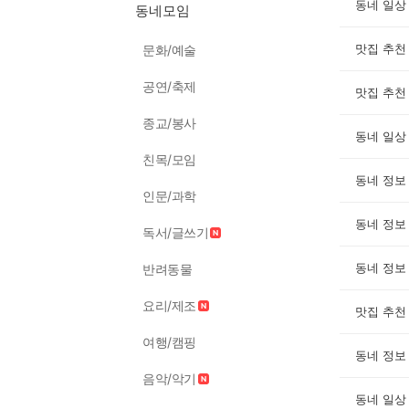
동네 일상
동네모임
맛집 추천
문화/예술
공연/축제
맛집 추천
종교/봉사
동네 일상
친목/모임
동네 정보
인문/과학
동네 정보
독서/글쓰기
동네 정보
반려동물
요리/제조
맛집 추천
여행/캠핑
동네 정보
음악/악기
동네 일상