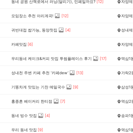
동네 공원 산책로에서 러닝(달리기), 민폐일까요?
[
12
]
자양제
모임장소 추천 아리계곡!
[
12
]
자양제
귀빈대접 쌉가능, 동양찻집
[
4
]
성내제
카페맛집
[
6
]
자양제
우리동네 케이크&커피 맛집 투썸플레이스 후기
[
17
]
역삼1
성내천 주변 카페 추천 ‘카페dew’
[
13
]
가락2
기똥차게 맛있는 기찬 메밀국수
[
9
]
삼성1
홍종흔 베이커리 한티점
[
7
]
역삼2
동네 빙수 맛집
[
4
]
송파1
우리 동네 맛집
[
9
]
역삼1