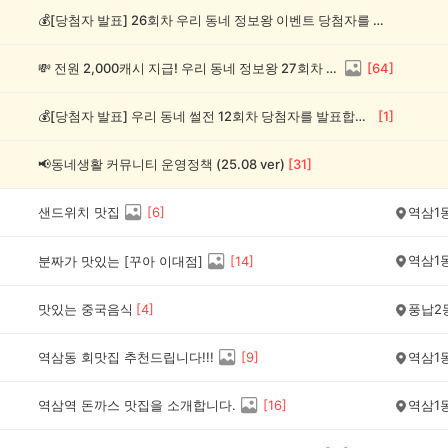
💰[당첨자 발표] 26회차 우리 동네 정보왕 이벤트 당첨자를 발표합니다!
💸 전원 2,000캐시 지급! 우리 동네 정보왕 27회차 (~8/10)
[
64
]
💰[당첨자 발표] 우리 동네 썰전 12회차 당첨자를 발표합니다!
[
1
]
📢동네생활 커뮤니티 운영정책 (25.08 ver)
[
31
]
샌드위치 맛집
[
6
]
역삼1
역삼1
분짜가 맛있는 [꾸아 이대점]
[
14
]
맛있는 중국음식
[
4
]
풍납2
역삼동 회맛집 추천드립니다!!!
[
9
]
역삼1
역삼역 돈까스 맛집을 소개합니다.
[
16
]
역삼1