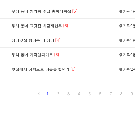
우리 동네 참기름 맛집 충북기름집
[
5
]
가락1
우리 동네 고깃집 박달재한우
[
6
]
가락1
장어맛집 방이동 더 장어
[
4
]
가락1
우리 동네 가락알파마트
[
5
]
가락1
윗집에서 창밖으로 이불을 털면?!
[
6
]
가락2
1
2
3
4
5
6
7
8
9