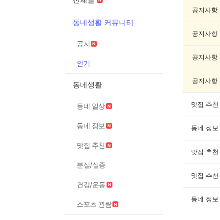
기
글
공지사항
게
동네생활 커뮤니티
시
공지사항
글
공지
목
록
공지사항
인기
공지사항
동네생활
맛집 추천
동네 일상
동네 정보
동네 정보
맛집 추천
맛집 추천
분실/실종
맛집 추천
건강/운동
동네 정보
스포츠 관람