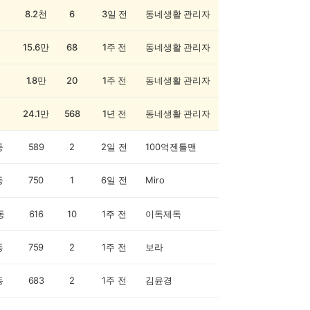
8.2천
6
3일 전
동네생활 관리자
15.6만
68
1주 전
동네생활 관리자
1.8만
20
1주 전
동네생활 관리자
24.1만
568
1년 전
동네생활 관리자
동
589
2
2일 전
100억젠틀맨
동
750
1
6일 전
Miro
동
616
10
1주 전
이독제독
동
759
2
1주 전
보라
동
683
2
1주 전
김윤경