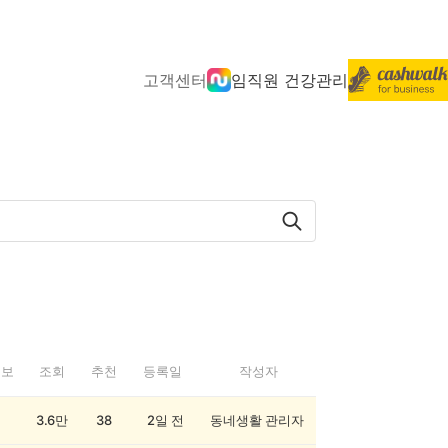
고객센터
임직원 건강관리
정보
조회
추천
등록일
작성자
3.6만
38
2일 전
동네생활 관리자