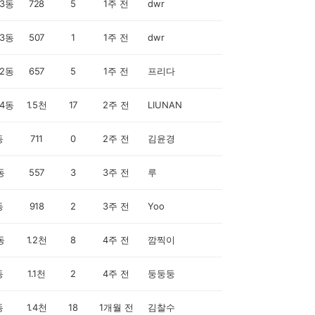
3동
728
5
1주 전
dwr
3동
507
1
1주 전
dwr
2동
657
5
1주 전
프리다
4동
1.5천
17
2주 전
LIUNAN
동
711
0
2주 전
김윤경
동
557
3
3주 전
루
동
918
2
3주 전
Yoo
동
1.2천
8
4주 전
깜찍이
동
1.1천
2
4주 전
둥둥둥
동
1.4천
18
1개월 전
김찰수