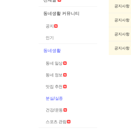
실
종
공지사항
게
동네생활 커뮤니티
시
공지사항
글
공지
목
록
공지사항
인기
공지사항
동네생활
동네 일상
동네 정보
맛집 추천
분실/실종
건강/운동
스포츠 관람