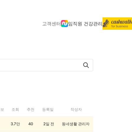
고객센터
임직원 건강관리
정보
조회
추천
등록일
작성자
3.7만
40
2일 전
동네생활 관리자