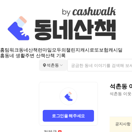
홈
팀워크
동네산책
런마일
모두의챌린지
캐시로또
보험
캐시딜
홈
동네 생활
주변 산책
산책 기록
석촌동
석촌동
석촌동
이웃
석
촌
로그인을 해주세요
동
분
공지사항
실/
전체글