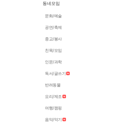
동네모임
문화/예술
공연/축제
종교/봉사
친목/모임
인문/과학
독서/글쓰기
반려동물
요리/제조
여행/캠핑
음악/악기