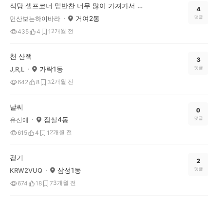
식당 셀프코너 밑반찬 너무 많이 가져가서 남기지 맙시다!!
4
거여2동
댓글
먼산보는하이바라
2개월 전
435
4
1
천 산책
3
가락1동
댓글
J,R,L
2개월 전
642
8
3
날씨
0
잠실4동
댓글
유신애
2개월 전
615
4
1
걷기
2
삼성1동
댓글
KRW2VUQ
3개월 전
674
18
7