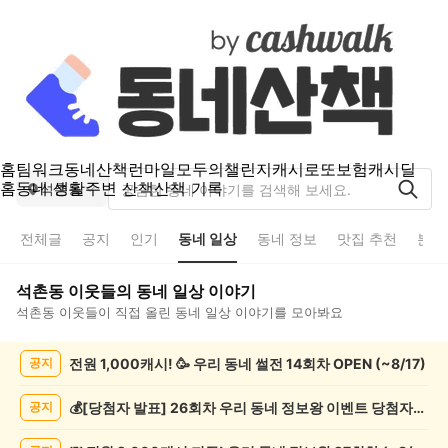
홈
팀워크
동네산책
런마일
모두의챌린지
캐시로또
보험
캐시딜
홈
동네 생활
주변 산책
산책 기록
석촌동
전체글
공지
인기
동네 일상
동네 정보
맛집 추천
분실
석촌동
이웃들의
동네 일상
이야기
석촌동
이웃들이 직접 올린
동네 일상
이야기를 모아봐요
석
전원 1,000캐시! 🥳 우리 동네 썰전 14회차 OPEN (~8/17)
공지
촌
동
동
💰[당첨자 발표] 26회차 우리 동네 정보왕 이벤트 당첨자를 발표합니다!
공지
네
일