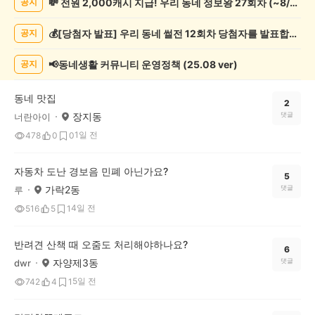
💸 전원 2,000캐시 지급! 우리 동네 정보왕 27회차 (~8/10)
공지
상
게
💰[당첨자 발표] 우리 동네 썰전 12회차 당첨자를 발표합니다!
공지
시
글
목
📢동네생활 커뮤니티 운영정책 (25.08 ver)
공지
록
동네 맛집
2
장지동
댓글
너란아이
1일 전
478
0
0
자동차 도난 경보음 민폐 아닌가요?
5
가락2동
댓글
루
4일 전
516
5
1
반려견 산책 때 오줌도 처리해야하나요?
6
자양제3동
댓글
dwr
5일 전
742
4
1