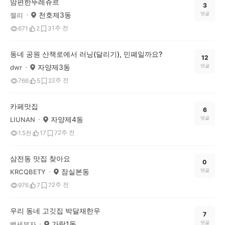
맘편한뚜레쥬르
3
천호제3동
댓글
젤리
1주 전
671
2
3
동네 공원 산책로에서 러닝(달리기), 민폐일까요?
12
자양제3동
댓글
dwr
2주 전
766
5
2
카페맛집
6
자양제4동
댓글
LIUNAN
2주 전
1.5천
17
7
삼전동 맛집 찾아요
0
잠실본동
댓글
KRCQBETY
2주 전
976
7
7
우리 동네 고깃집 박달재한우
7
가락1동
댓글
백세부자