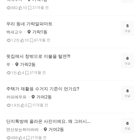
1개월 전
882
10
3
우리 동네 가락알파마트
5
가락1동
댓글
백세교수
1개월 전
1.2천
10
6
윗집에서 창밖으로 이불을 털면?!
6
가락2동
댓글
루
1개월 전
1천
4
3
주택가 재활용 수거지 기준이 먼가요?
8
거여2동
댓글
커피에우유
1개월 전
1.4천
5
1
단지톡방에 올라온 사진이에요. 왜 그러시는 걸까요?
6
거여2동
댓글
먼산보는하이바라
1개월 전
688
4
2