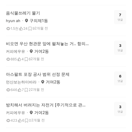
음식물쓰레기 물기
7
구의제1동
댓글
hyun ah
2개월 전
1.5천
24
9
비오면 우산 현관문 앞에 펼쳐놓는 거.. 항의하고 싶네요.
3
거여2동
댓글
커피에우유
2개월 전
885
4
6
아스팔트 포장 공사 범위 선정 문제
6
거여2동
댓글
먼산보는하이바라
2개월 전
646
7
2
방치해서 버려지는 자전거 [주기적으로 관리하는데 매번 생기네요]
3
거여2동
댓글
커피에우유
2개월 전
423
6
0