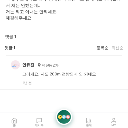
서 저는 안했는데..
저는 되고 아내는 안되네요..
헤결해주세요
댓글 1
댓글
1
등록순
최신순
안유진
덕진동2가
그러게요, 저도 200m 전방인데 안 되네요
1년 전
7
21
42
홈
캐시톡
통계
MY