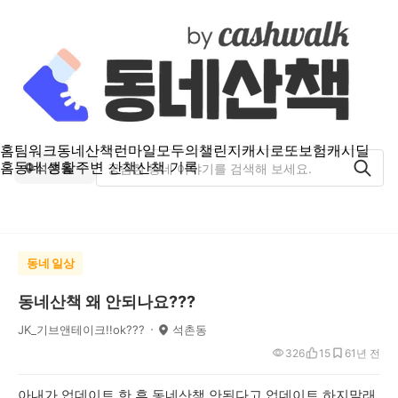
홈
팀워크
동네산책
런마일
모두의챌린지
캐시로또
보험
캐시딜
홈
동네 생활
주변 산책
산책 기록
석촌동
동네 일상
동네산책 왜 안되나요???
JK_기브앤테이크!!ok???
석촌동
326
15
6
1년 전
아내가 업데이트 한 후 동네산책 안된다고 업데이트 하지말래