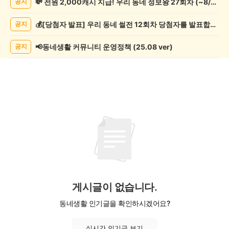
💸 전원 2,000캐시 지급! 우리 동네 정보왕 27회차 (~8/10)
공지
모
임
💰[당첨자 발표] 우리 동네 썰전 12회차 당첨자를 발표합니다!
공지
게
시
글
📢동네생활 커뮤니티 운영정책 (25.08 ver)
공지
목
록
게시글이 없습니다.
동네생활 인기글을 확인하시겠어요?
실시간 인기글 보기