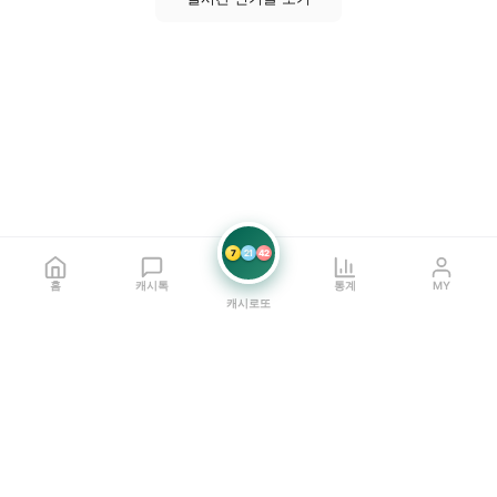
7
21
42
홈
캐시톡
통계
MY
캐시로또