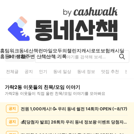
홈
팀워크
동네산책
런마일
모두의챌린지
캐시로또
보험
캐시딜
홈
동네 생활
주변 산책
산책 기록
가락2동
전체글
공지
인기
동네 일상
동네 정보
맛집 추천
분실
가락2동
이웃들의
친목/모임
이야기
가락2동
이웃들이 직접 올린
친목/모임
이야기를 모아봐요
가
전원 1,000캐시! 🥳 우리 동네 썰전 14회차 OPEN (~8/17)
공지
락
2
동
💰[당첨자 발표] 26회차 우리 동네 정보왕 이벤트 당첨자를 발표합니다!
공지
친
목/