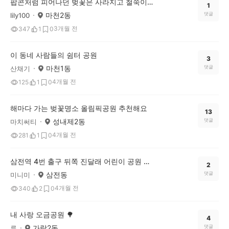
팝콘처럼 피어나던 벚꽃은 사라지고 철쭉이 자리했네요^^
1
마천2동
댓글
lily100
3개월 전
347
1
0
이 동네 사람들의 쉼터 공원
3
마천1동
댓글
산채기
4개월 전
125
1
0
해마다 가는 벚꽃명소 올림픽공원 추천해요
13
성내제2동
댓글
마치써티
4개월 전
281
1
0
삼전역 4번 출구 뒤쪽 진달래 어린이 공원 벚꽃 구경 가보세요~
2
삼전동
댓글
미니미
4개월 전
340
2
0
내 사랑 오금공원 🌳
4
가락2동
댓글
루