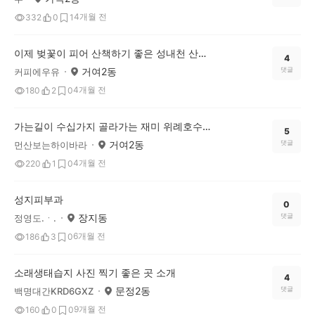
4개월 전
332
0
1
이제 벚꽃이 피어 산책하기 좋은 성내천 산책길
4
거여2동
댓글
커피에우유
4개월 전
180
2
0
가는길이 수십가지 골라가는 재미 위례호수공원 산책로
5
거여2동
댓글
먼산보는하이바라
4개월 전
220
1
0
성지피부과
0
장지동
댓글
정영도.ㆍ.
6개월 전
186
3
0
소래생태습지 사진 찍기 좋은 곳 소개
4
문정2동
댓글
백명대간KRD6GXZ
9개월 전
160
0
0