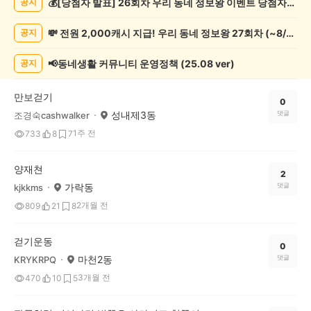
💰[당첨자 발표] 26회차 우리 동네 정보왕 이벤트 당첨자를 발표합니다!
공지
운
동
💸 전원 2,000캐시 지급! 우리 동네 정보왕 27회차 (~8/10)
공지
게
시
글
📢동네생활 커뮤니티 운영정책 (25.08 ver)
공지
목
록
만보걷기
0
성내제3동
댓글
조경숙cashwalker
1주 전
733
8
7
양재쳔
2
가락동
댓글
kjkkms
2개월 전
809
21
8
걷기운동
0
마천2동
댓글
KRYKRPQ
3개월 전
470
10
5