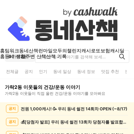
홈
팀워크
동네산책
런마일
모두의챌린지
캐시로또
보험
캐시딜
홈
동네 생활
주변 산책
산책 기록
가락2동
전체글
공지
인기
동네 일상
동네 정보
맛집 추천
분실
가락2동
이웃들의
건강/운동
이야기
가락2동
이웃들이 직접 올린
건강/운동
이야기를 모아봐요
가
전원 1,000캐시! 🥳 우리 동네 썰전 14회차 OPEN (~8/17)
공지
락
2
동
💰[당첨자 발표] 우리 동네 썰전 13회차 당첨자를 발표합니다!
공지
건
강/