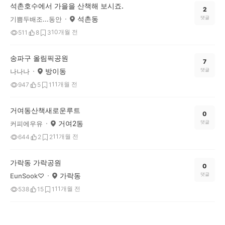
석촌호수에서 가을을 산책해 보시죠.
2
석촌동
댓글
기쁨두배조...동안
10개월 전
511
8
3
송파구 올림픽공원
7
방이동
댓글
나나나
11개월 전
947
5
1
거여동산책새로운루트
0
거여2동
댓글
커피에우유
11개월 전
644
2
2
가락동 가락공원
0
가락동
댓글
EunSook♡
11개월 전
538
15
1