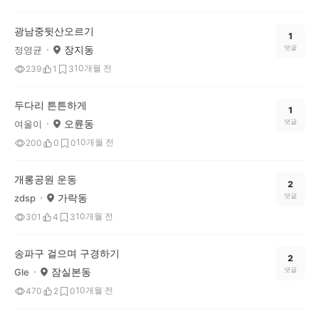
광남중뒷산오르기
1
장지동
댓글
정영균
10개월 전
239
1
3
두다리 튼튼하게
1
오륜동
댓글
여울이
10개월 전
200
0
0
개롱공원 운동
2
가락동
댓글
zdsp
10개월 전
301
4
3
송파구 걸으며 구경하기
2
잠실본동
댓글
Gle
10개월 전
470
2
0