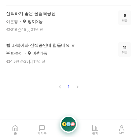
산책하기 좋은 올림픽공원
5
방이2동
댓글
이은영
1년 전
816
15
3
별 따복이와 산책중인데 힘들데요 ㅎ
11
마천1동
댓글
🌟 따복이
1년 전
1.5천
25
1
1
7
21
42
홈
캐시톡
통계
MY