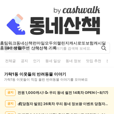
홈
팀워크
동네산책
런마일
모두의챌린지
캐시로또
보험
캐시딜
홈
동네 생활
주변 산책
산책 기록
가락1동
전체글
공지
인기
동네 일상
동네 정보
맛집 추천
분실
가락1동
이웃들의
반려동물
이야기
가락1동
이웃들이 직접 올린
반려동물
이야기를 모아봐요
가
전원 1,000캐시! 🥳 우리 동네 썰전 14회차 OPEN (~8/17)
공지
락
1
동
💰[당첨자 발표] 26회차 우리 동네 정보왕 이벤트 당첨자를 발표합니다!
공지
반
려