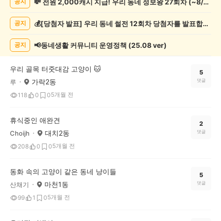
💸 전원 2,000캐시 지급! 우리 동네 정보왕 27회차 (~8/10)
공지
동
물
💰[당첨자 발표] 우리 동네 썰전 12회차 당첨자를 발표합니다!
공지
게
시
글
📢동네생활 커뮤니티 운영정책 (25.08 ver)
공지
목
록
우리 골목 터줏대감 고양이 🐱
5
가락2동
댓글
루
5개월 전
118
0
0
휴식중인 애완견
2
대치2동
댓글
Choijh
5개월 전
208
0
0
동화 속의 고양이 같은 동네 냥이들
5
마천1동
댓글
산채기
5개월 전
99
1
0