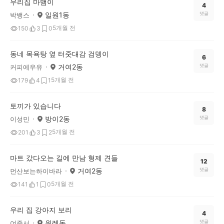
우리집 마뱀이
4
일원1동
댓글
박뱅스
5개월 전
150
3
0
동네 목욕탕 옆 터줏대감 검뎅이
6
거여2동
댓글
커피에우유
5개월 전
179
4
1
토끼가 있습니다
8
방이2동
댓글
이성민
5개월 전
201
3
2
마트 갔다오는 길에 만남 형제 견들
12
거여2동
댓글
먼산보는하이바라
5개월 전
141
1
0
우리 집 강아지 보리
4
위례동
댓글
여준서