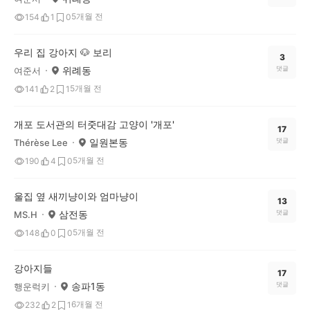
5개월 전
154
1
0
우리 집 강아지 🐶 보리
3
위례동
댓글
여준서
5개월 전
141
2
1
개포 도서관의 터줏대감 고양이 '개포'
17
일원본동
댓글
Thérèse Lee
5개월 전
190
4
0
울집 옆 새끼냥이와 엄마냥이
13
삼전동
댓글
MS.H
5개월 전
148
0
0
강아지들
17
송파1동
댓글
행운럭키
6개월 전
232
2
1