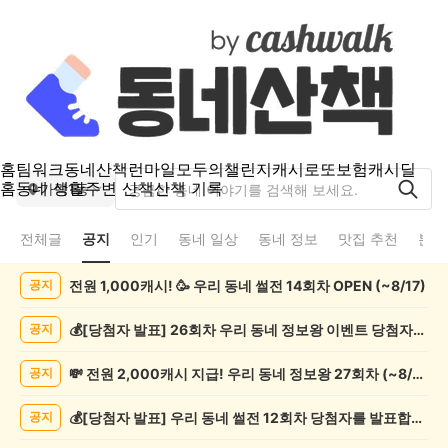
홈
팀워크
동네산책
런마일
모두의챌린지
캐시로또
보험
캐시딜
홈
동네 생활
주변 산책
산책 기록
가락1동
전체글
공지
인기
동네 일상
동네 정보
맛집 추천
분실
가
전원 1,000캐시! 🥳 우리 동네 썰전 14회차 OPEN (~8/17)
공지
락
1
동
💰[당첨자 발표] 26회차 우리 동네 정보왕 이벤트 당첨자를 발표합니다!
공지
공
지
💸 전원 2,000캐시 지급! 우리 동네 정보왕 27회차 (~8/10)
공지
게
시
💰[당첨자 발표] 우리 동네 썰전 12회차 당첨자를 발표합니다!
공지
글
목