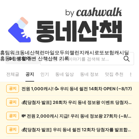
홈
팀워크
동네산책
런마일
모두의챌린지
캐시로또
보험
캐시딜
홈
동네 생활
주변 산책
산책 기록
정릉제1동
전체글
공지
인기
동네 일상
동네 정보
맛집 추천
분실
정
전원 1,000캐시! 🥳 우리 동네 썰전 14회차 OPEN (~8/17)
공지
릉
제
1
💰[당첨자 발표] 26회차 우리 동네 정보왕 이벤트 당첨자를 발표합니다!
공지
동
공
💸 전원 2,000캐시 지급! 우리 동네 정보왕 27회차 (~8/10)
공지
지
게
💰[당첨자 발표] 우리 동네 썰전 12회차 당첨자를 발표합니다!
공지
시
글