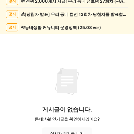
💸 전원 2,000캐시 지급! 우리 동네 정보왕 27회차 (~8/10)
공지
리/
제
💰[당첨자 발표] 우리 동네 썰전 12회차 당첨자를 발표합니다!
공지
조
게
시
📢동네생활 커뮤니티 운영정책 (25.08 ver)
공지
글
목
록
게시글이 없습니다.
동네생활 인기글을 확인하시겠어요?
실시간 인기글 보기