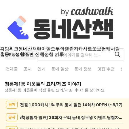
홈
팀워크
동네산책
런마일
모두의챌린지
캐시로또
보험
캐시딜
홈
동네 생활
주변 산책
산책 기록
정릉제1동
전체글
공지
인기
동네 일상
동네 정보
맛집 추천
분실
정릉제1동
이웃들의
요리/제조
이야기
정릉제1동
이웃들이 직접 올린
요리/제조
이야기를 모아봐요
정
전원 1,000캐시! 🥳 우리 동네 썰전 14회차 OPEN (~8/17)
공지
릉
제
1
💰[당첨자 발표] 26회차 우리 동네 정보왕 이벤트 당첨자를 발표합니다!
공지
동
요