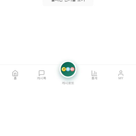
7
21
42
홈
캐시톡
통계
MY
캐시로또