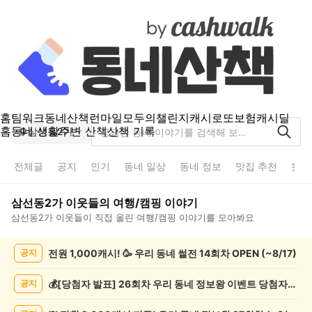
홈
팀워크
동네산책
런마일
모두의챌린지
캐시로또
보험
캐시딜
홈
동네 생활
주변 산책
산책 기록
삼선동2가
전체글
공지
인기
동네 일상
동네 정보
맛집 추천
분실
삼선동2가
이웃들의
여행/캠핑
이야기
삼선동2가
이웃들이 직접 올린
여행/캠핑
이야기를 모아봐요
삼
전원 1,000캐시! 🥳 우리 동네 썰전 14회차 OPEN (~8/17)
공지
선
동
2
💰[당첨자 발표] 26회차 우리 동네 정보왕 이벤트 당첨자를 발표합니다!
공지
가
여