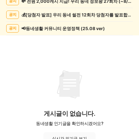
💸 전원 2,000캐시 지급! 우리 동네 정보왕 27회차 (~8/10)
공지
행/
캠
💰[당첨자 발표] 우리 동네 썰전 12회차 당첨자를 발표합니다!
공지
핑
게
시
📢동네생활 커뮤니티 운영정책 (25.08 ver)
공지
글
목
록
게시글이 없습니다.
동네생활 인기글을 확인하시겠어요?
실시간 인기글 보기