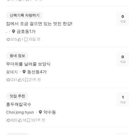
산책기록 자랑하기
0
댓글
집에서 조금 걸으면 있는 멋진 한강!
금호동1가
.
5일 전
515
1
1
동네 정보
0
댓글
무더위를 날려줄 보양식
동선동4가
꽃돼지
1주 전
231
5
2
맛집 추천
1
댓글
홍두깨칼국수
약수동
Choi jong hyun
1주 전
920
18
10