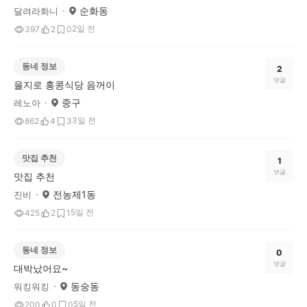
순화동
달려라화니
2일 전
397
2
0
동네 정보
2
댓글
을지로 홍콩식당 음꺼이
중구
레노아
3일 전
862
4
3
맛집 추천
1
댓글
맛집 추천
전농제1동
진비
5일 전
425
2
1
동네 정보
0
댓글
대박났어요~
동숭동
워킹워킹
5일 전
200
0
0