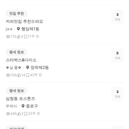
맛집 추천
3
댓글
커피맛집 추천드랴요
행당제1동
j o o
1주 전
710
3
1
동네 정보
5
댓글
스타벅스&다이소
장위제2동
🍀살 롬🍀
2주 전
706
14
4
동네 정보
3
댓글
삼청동 포스톤즈
종로구
뚜벅이
2주 전
495
2
3