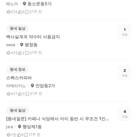
동소문동5가
레노아
1주 전
514
6
0
동네 일상
1
댓글
백사실계곡 약수터 사용금지
평창동
coco
1주 전
415
2
0
동네 정보
2
댓글
스펙스커피바
안암동2가
아메리카노
1주 전
417
0
3
동네 일상
4
댓글
[동네질문] 카페나 식당에서 아이 동반 시 무조건 1인 1메뉴, 이건 문제다 vs 괜찮다?
행당제1동
j o o
1주 전
1천
6
1