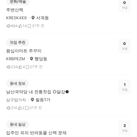
문화/예술
0
댓글
주변산책
서계동
KRE5K4E9
1주 전
894
14
3
맛집 추천
0
댓글
왕십이마트 주꾸미
행당동
KRBPEZM
1주 전
239
4
0
동네 정보
1
댓글
남산국악당 내 전통찻집 ○달강●
필동1가
삼구암가자
1주 전
210
2
0
동네 일상
2
댓글
입주민 외의 반려동물 산책 문제