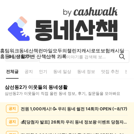
홈
팀워크
동네산책
런마일
모두의챌린지
캐시로또
보험
캐시딜
홈
동네 생활
주변 산책
산책 기록
삼선동2가
전체글
공지
인기
동네 일상
동네 정보
맛집 추천
분실
삼선동2가
이웃들의 동네생활
삼선동2가
이웃들이 직접 올린 동네 정보, 후기, 질문들을 모아봐요
삼
전원 1,000캐시! 🥳 우리 동네 썰전 14회차 OPEN (~8/17)
공지
선
동
2
💰[당첨자 발표] 26회차 우리 동네 정보왕 이벤트 당첨자를 발표합니다!
공지
가
전