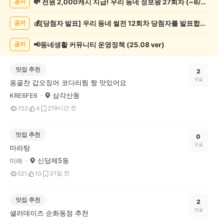
💸 전원 2,000캐시 지급! 우리 동네 정보왕 27회차 (~8/10)
공지
체
글
💰[당첨자 발표] 우리 동네 썰전 12회차 당첨자를 발표합니다!
공지
게
시
글
📢동네생활 커뮤니티 운영정책 (25.08 ver)
공지
목
록
맛집 추천
2
댓글
옹골찬 갑오징어 코다리찜 짱 맛있어요
삼각산동
KRE6FE6
19시간 전
702
4
2
맛집 추천
0
댓글
마라탕
신당제5동
미래
1일 전
521
10
3
맛집 추천
2
댓글
샐러데이즈 순화동점 추천