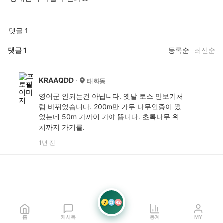
댓글 1
댓글
1
등록순
최신순
KRAAQDD
태화동
영어군 안되는건 아닙니다. 옛날 토스 만보기처
럼 바뀌었습니다. 200m만 가두 나무인증이 떴
었는데 50m 가까이 가야 뜹니다. 초록나무 위
치까지 가기를.
1년 전
7
21
42
홈
캐시톡
통계
MY