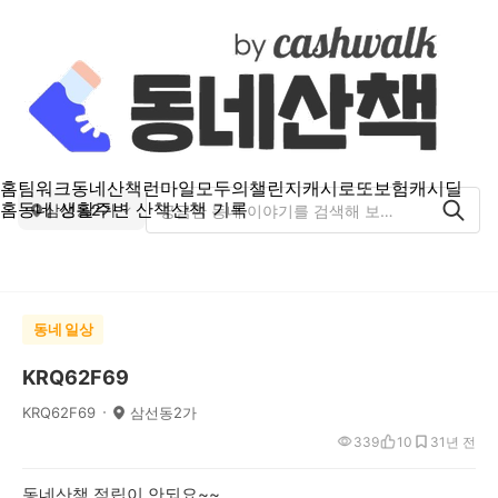
홈
팀워크
동네산책
런마일
모두의챌린지
캐시로또
보험
캐시딜
홈
동네 생활
주변 산책
산책 기록
삼선동2가
동네 일상
KRQ62F69
KRQ62F69
삼선동2가
339
10
3
1년 전
동네산책 적립이 안되요~~