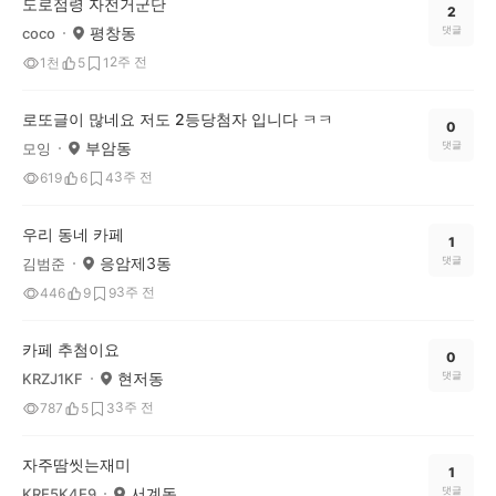
도로점령 자전거군단
2
평창동
댓글
coco
2주 전
1천
5
1
로또글이 많네요 저도 2등당첨자 입니다 ㅋㅋ
0
부암동
댓글
모잉
3주 전
619
6
4
우리 동네 카페
1
응암제3동
댓글
김범준
3주 전
446
9
9
카페 추첨이요
0
현저동
댓글
KRZJ1KF
3주 전
787
5
3
자주땀씻는재미
1
서계동
댓글
KRE5K4E9