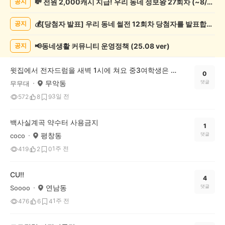
💸 전원 2,000캐시 지급! 우리 동네 정보왕 27회차 (~8/10)
공지
네
일
💰[당첨자 발표] 우리 동네 썰전 12회차 당첨자를 발표합니다!
공지
상
게
시
📢동네생활 커뮤니티 운영정책 (25.08 ver)
공지
글
목
윗집에서 전자드럼을 새벽 1시에 쳐요 중3여학생은 노래 부르고
록
0
무악동
댓글
무무대
3일 전
572
8
9
백사실계곡 약수터 사용금지
1
평창동
댓글
coco
1주 전
419
2
0
CU!!
4
연남동
댓글
Soooo
1주 전
476
6
4