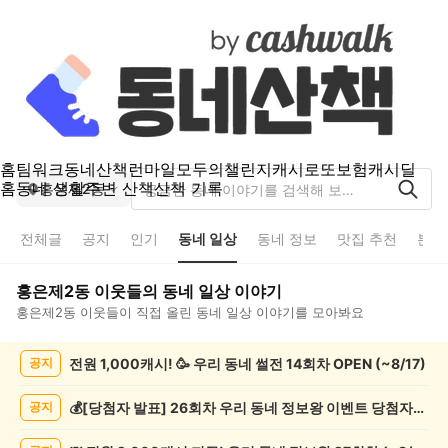
홈
팀워크
동네산책
런마일
모두의챌린지
캐시로또
보험
캐시딜
홈
동네 생활
주변 산책
산책 기록
홍은제2동
전체글
공지
인기
동네 일상
동네 정보
맛집 추천
분실
홍은제2동
이웃들의
동네 일상
이야기
홍은제2동
이웃들이 직접 올린
동네 일상
이야기를 모아봐요
홍
전원 1,000캐시! 🥳 우리 동네 썰전 14회차 OPEN (~8/17)
공지
은
제
2
💰[당첨자 발표] 26회차 우리 동네 정보왕 이벤트 당첨자를 발표합니다!
공지
동
동