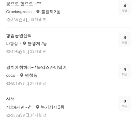
꽃으로 향으로 ~°*
4
불광제2동
댓글
Graciasgracia
3개월 전
339
4
1
향림공원산책
4
불광제2동
댓글
나항상
3개월 전
498
5
0
경치에취하다~*북악스카이웨이
4
평창동
댓글
coco
3개월 전
501
3
0
산책
3
북가좌제2동
댓글
지호&지민~💕
3개월 전
232
9
3