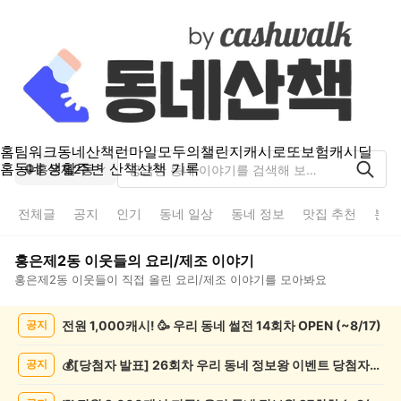
홈
팀워크
동네산책
런마일
모두의챌린지
캐시로또
보험
캐시딜
홈
동네 생활
주변 산책
산책 기록
홍은제2동
전체글
공지
인기
동네 일상
동네 정보
맛집 추천
분실
홍은제2동
이웃들의
요리/제조
이야기
홍은제2동
이웃들이 직접 올린
요리/제조
이야기를 모아봐요
홍
전원 1,000캐시! 🥳 우리 동네 썰전 14회차 OPEN (~8/17)
공지
은
제
2
💰[당첨자 발표] 26회차 우리 동네 정보왕 이벤트 당첨자를 발표합니다!
공지
동
요