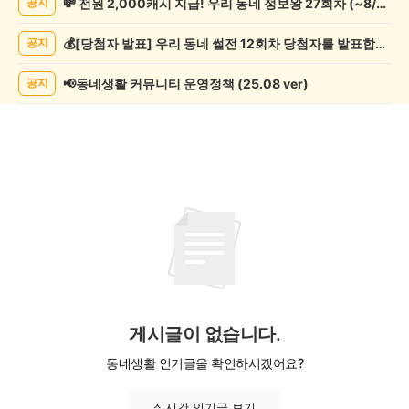
💸 전원 2,000캐시 지급! 우리 동네 정보왕 27회차 (~8/10)
공지
리/
제
💰[당첨자 발표] 우리 동네 썰전 12회차 당첨자를 발표합니다!
공지
조
게
시
📢동네생활 커뮤니티 운영정책 (25.08 ver)
공지
글
목
록
게시글이 없습니다.
동네생활 인기글을 확인하시겠어요?
실시간 인기글 보기