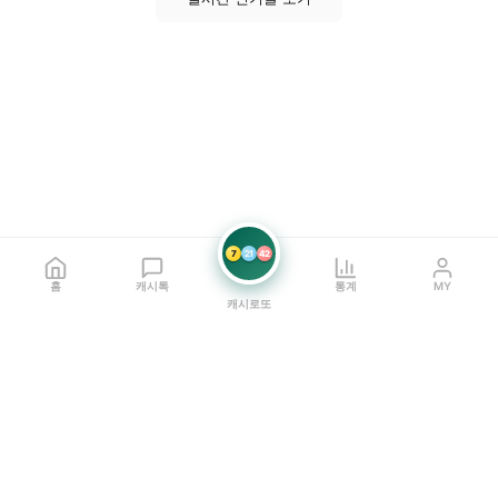
7
21
42
홈
캐시톡
통계
MY
캐시로또