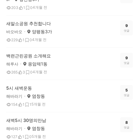
4개월 전
203
1
0
새말소공원 추천합니다
9
양평동3가
댓글
바오바오
4개월 전
229
1
0
백련근린공원 소개해요
9
응암제1동
댓글
해루사
4개월 전
265
3
0
5시 새벽운동
5
염창동
댓글
해바라기
5개월 전
154
1
1
새벽5시 30명의만남
8
염창동
댓글
해바라기
5개월 전
127
1
0