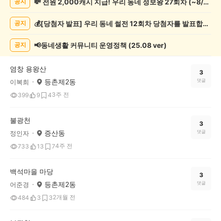
💸 전원 2,000캐시 지급! 우리 동네 정보왕 27회차 (~8/10)
공지
강/
운
💰[당첨자 발표] 우리 동네 썰전 12회차 당첨자를 발표합니다!
공지
동
게
시
📢동네생활 커뮤니티 운영정책 (25.08 ver)
공지
글
목
염창 용왕산
록
3
등촌제2동
댓글
이복희
3주 전
399
9
4
불광천
3
증산동
댓글
정인자
4주 전
733
13
7
백석마을 마당
3
등촌제2동
댓글
어준경
2개월 전
484
3
3