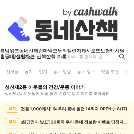
홈
팀워크
동네산책
런마일
모두의챌린지
캐시로또
보험
캐시딜
홈
동네 생활
주변 산책
산책 기록
성산제2동
전체글
공지
인기
동네 일상
동네 정보
맛집 추천
분실
성산제2동
이웃들의
건강/운동
이야기
성산제2동
이웃들이 직접 올린
건강/운동
이야기를 모아봐요
성
전원 1,000캐시! 🥳 우리 동네 썰전 14회차 OPEN (~8/17)
공지
산
제
2
💰[당첨자 발표] 26회차 우리 동네 정보왕 이벤트 당첨자를 발표합니다!
공지
동
건