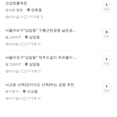
건강한홍제천
1
연희동
댓글
토마토 흰둥
10개월 전
430
13
7
서울마포구"상암동" 구룡근린공원 넓은공원에서 운동해요.
3
상암동
댓글
동그라미7
11개월 전
569
3
3
서울마포구"상암동" 제주도같이 푸르름이 물씬 풍겨진 월드컵 공원 등 이 즐비되 있어요
1
상암동
댓글
동그라미7
11개월 전
533
2
0
서교동 산책(강아지도 산책)하는 공원 추천
1
서교동
댓글
부기우기
11개월 전
373
4
1