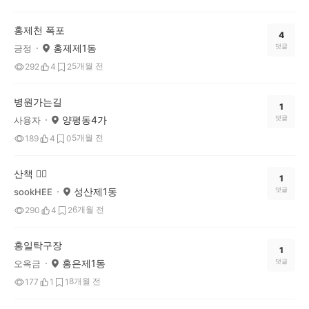
홍제천 폭포
4
홍제제1동
댓글
긍정
5개월 전
292
4
2
병원가는길
1
양평동4가
댓글
사용자
5개월 전
189
4
0
산책 🚶‍♀️
1
성산제1동
댓글
sookHEE
6개월 전
290
4
2
홍일탁구장
1
홍은제1동
댓글
오옥금
8개월 전
177
1
1