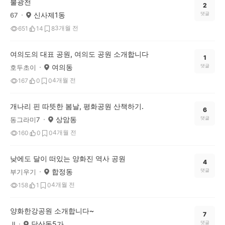
불광천
2
신사제1동
댓글
67
3개월 전
651
14
8
여의도의 대표 공원, 여의도 공원 소개합니다
1
여의동
댓글
호두초이
4개월 전
167
0
0
개나리 핀 따뜻한 봄날, 평화공원 산책하기.
6
상암동
댓글
동그라미7
4개월 전
160
0
0
낮에도 달이 떠있는 양화진 역사 공원
4
합정동
댓글
부기우기
4개월 전
158
1
0
양화한강공원 소개합니다~
7
당산동5가
댓글
JI