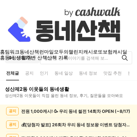
홈
팀워크
동네산책
런마일
모두의챌린지
캐시로또
보험
캐시딜
홈
동네 생활
주변 산책
산책 기록
성산제2동
전체글
공지
인기
동네 일상
동네 정보
맛집 추천
분실
성산제2동
이웃들의 동네생활
성산제2동
이웃들이 직접 올린 동네 정보, 후기, 질문들을 모아봐요
성
전원 1,000캐시! 🥳 우리 동네 썰전 14회차 OPEN (~8/17)
공지
산
제
2
💰[당첨자 발표] 26회차 우리 동네 정보왕 이벤트 당첨자를 발표합니다!
공지
동
전