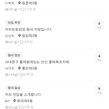
등촌제2동
이복희
1주 전
767
17
11
맛집 추천
5
댓글
커피빈응암점 동네 자랑입니다.
응암제2동
김남희
1주 전
501
7
1
동네 정보
4
댓글
서대문구 홍제동에있는 안산 홍제폭포카페
홍은제2동
세계로
1주 전
348
1
0
동네 일상
5
댓글
커피 맛집을 소개합니다
화곡제4동
jun
1주 전
402
3
1