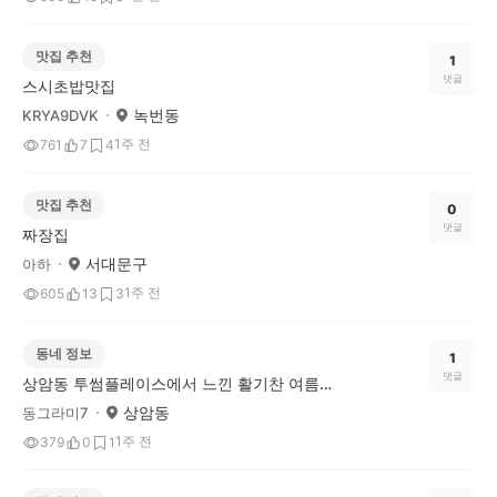
맛집 추천
1
댓글
스시초밥맛집
녹번동
KRYA9DVK
1주 전
761
7
4
맛집 추천
0
댓글
짜장집
서대문구
아하
1주 전
605
13
3
동네 정보
1
댓글
상암동 투썸플레이스에서 느낀 활기찬 여름 카페 후기
상암동
동그라미7
1주 전
379
0
1