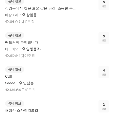
동네 정보
5
댓글
상암동에서 찾은 보물 같은 공간, 조용한 북카페산책
상암동
바람소리
1주 전
898
5
1
동네 정보
3
댓글
애드커피 추천합니다
양평동3가
바오바오
1주 전
250
1
0
동네 일상
4
댓글
CU!!
연남동
Soooo
1주 전
436
6
4
동네 정보
2
댓글
용왕산 스카이워크길