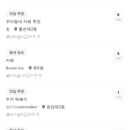
맛집 추천
0
댓글
우리동네 카페 추천
홍은제2동
홍
1주 전
360
2
0
동네 정보
5
댓글
카페
목5동
Busan kcc
1주 전
735
20
7
맛집 추천
1
댓글
두끼 떡볶이
응암제2동
김미자cashwalker
1주 전
417
8
6