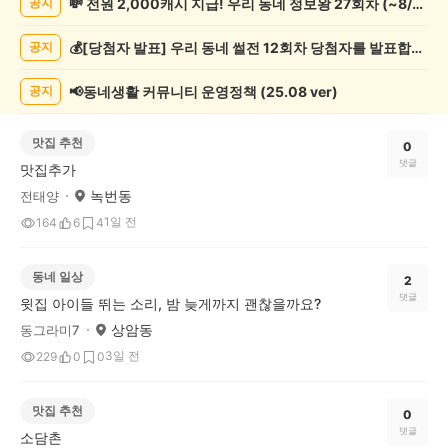
💸 전원 2,000캐시 지급! 우리 동네 정보왕 27회차 (~8/10)
공지
체
글
💰[당첨자 발표] 우리 동네 썰전 12회차 당첨자를 발표합니다!
공지
게
시
글
📢동네생활 커뮤니티 운영정책 (25.08 ver)
공지
목
록
맛집 추천
0
댓글
맛집추가
녹번동
전태양
1일 전
164
6
4
동네 일상
2
댓글
윗집 아이들 뛰는 소리, 밤 늦게까지 괜찮을까요?
상암동
동그라미7
3일 전
229
0
0
맛집 추천
0
댓글
소담촌