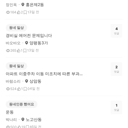
홍은제2동
정인옥
3일 전
164
2
1
동네 일상
4
댓글
경비실 에어컨 문제입니다
양평동3가
바오바오
3일 전
265
1
1
동네 일상
2
댓글
아파트 이중주차 이동 미조치에 따른 부과금(벌금)
상암동
바람소리
4일 전
524
1
0
동네인증 했어요
1
댓글
운동
노고산동
박나리
5일 전
500
19
8