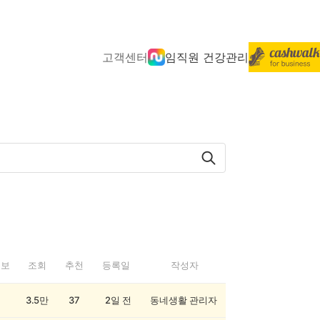
고객센터
임직원 건강관리
정보
조회
추천
등록일
작성자
3.5만
37
2일 전
동네생활 관리자