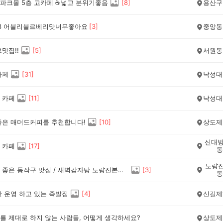
파크몰 5층 고카페 ☕️넓고 분위기좋음
[
8
]
용산구
8 어블리블르베리맛너무좋아요
[
3
]
중앙동
맛집!!
[
5
]
서원동
카페
[
31
]
낙성대
 카페
[
11
]
낙성대
좋은 매머드커피를 추천합니다!
[
10
]
상도제
신대방
 카페
[
17
]
동
노량진
혼밥하기 좋은 동작구 맛집 / 새벽감자탕 노량진본점 소개해요
[
3
]
동
안 운영 하고 있는 족발집
[
4
]
신길제
를 제대로 하지 않는 사람들, 어떻게 생각하세요?
상도제