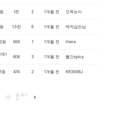
동
1천
2
1개월 전
오목눈이
동
1.5천
6
1개월 전
매직샵손님
2동
566
1
1개월 전
Hana
제1
606
3
1개월 전
빨간spicy
1동
474
2
1개월 전
KR39XBJ
끝 페이
10
지