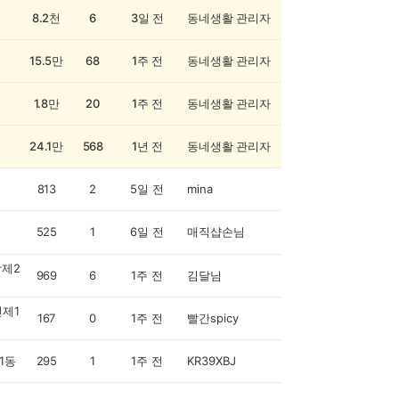
8.2천
6
3일 전
동네생활 관리자
15.5만
68
1주 전
동네생활 관리자
1.8만
20
1주 전
동네생활 관리자
24.1만
568
1년 전
동네생활 관리자
813
2
5일 전
mina
525
1
6일 전
매직샵손님
제2
969
6
1주 전
김달님
제1
167
0
1주 전
빨간spicy
1동
295
1
1주 전
KR39XBJ