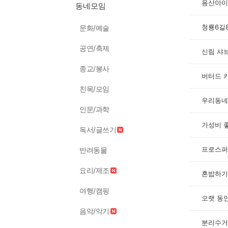
용산아이
동네모임
청룡6길
문화/예술
공연/축제
신림 샤브
종교/봉사
버터드 
친목/모임
우리동네
인문/과학
가성비 
독서/글쓰기
프로스퍼
반려동물
요리/제조
여행/캠핑
오랫 동
음악/악기
분리수거