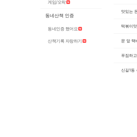
게임/오락
맛있는 
동네산책 인증
떡볶이맛
동네인증 했어요
산책기록 자랑하기
문 앞 택
신길1동