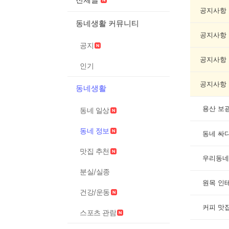
정
보
공지사항
게
동네생활 커뮤니티
시
공지사항
글
공지
목
록
공지사항
인기
공지사항
동네생활
용산 보
동네 일상
동네 정보
동네 싸
맛집 추천
우리동네
분실/실종
원목 인
건강/운동
커피 맛
스포츠 관람