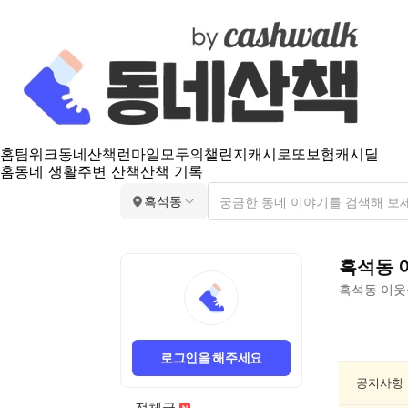
홈
팀워크
동네산책
런마일
모두의챌린지
캐시로또
보험
캐시딜
홈
동네 생활
주변 산책
산책 기록
흑석동
흑석동
흑석동
이웃
흑
석
로그인을 해주세요
동
동
공지사항
네
전체글