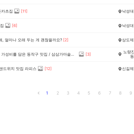
돈카츠집
[
11
]
낙성대
집
[
6
]
낙성대
배, 얼마나 오래 두는 게 괜찮을까요?
[
2
]
상도제
노량진
푸짐하고 가성비를 담은 동작구 맛집 / 삼삼가마솥돈까스 소개해요.
[
3
]
동
 샌드위치 맛집 라피스
[
12
]
신길제
1
2
3
4
5
6
7
8
9