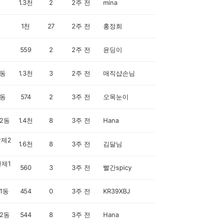
1.3천
2
2주 전
mina
1천
27
2주 전
홍정희
559
2
2주 전
윤딩이
동
1.3천
3
2주 전
매직샵손님
동
574
2
3주 전
오목눈이
2동
1.4천
8
3주 전
Hana
제2
1.6천
8
3주 전
김달님
제1
560
3
3주 전
빨간spicy
1동
454
0
3주 전
KR39XBJ
2동
544
8
3주 전
Hana