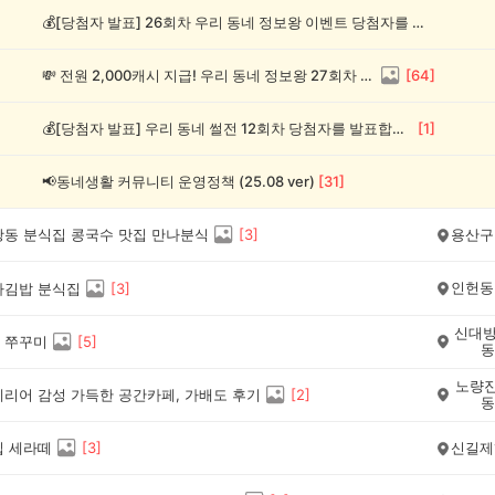
💰[당첨자 발표] 26회차 우리 동네 정보왕 이벤트 당첨자를 발표합니다!
💸 전원 2,000캐시 지급! 우리 동네 정보왕 27회차 (~8/10)
[
64
]
💰[당첨자 발표] 우리 동네 썰전 12회차 당첨자를 발표합니다!
[
1
]
📢동네생활 커뮤니티 운영정책 (25.08 ver)
[
31
]
광동 분식집 콩국수 맛집 만나분식
[
3
]
용산구
인헌동
다김밥 분식집
[
3
]
신대방
 쭈꾸미
[
5
]
동
노량진
테리어 감성 가득한 공간카페, 가배도 후기
[
2
]
동
집 세라떼
[
3
]
신길제