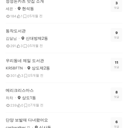
정성돈카츠 맛집 소개
3
현석동
댓글
세은
5개월 전
184
1
0
동작도서관
9
신대방제2동
댓글
김달님
5개월 전
291
3
0
우리동네 제일 도서관
11
상도제2동
댓글
KR5BFTN
5개월 전
301
3
0
메리크리스마스
8
상도1동
댓글
차차
7개월 전
239
0
0
단양 보발재 다녀왔어요
6
신사동
댓글
cashwalker.김