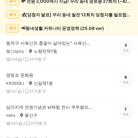
💸 전원 2,000캐시 지급! 우리 동네 정보왕 27회차 (~8/10)
공지
술
게
💰[당첨자 발표] 우리 동네 썰전 12회차 당첨자를 발표합니다!
공지
시
글
목
📢동네생활 커뮤니티 운영정책 (25.08 ver)
공지
록
동작구 사육신의 충절이 살아있는" 사육신공원" 다녀왔어요.
3
노량진제1동
댓글
빨간spicy
4개월 전
148
1
0
영등포 문화원
8
신길제1동
댓글
KR39XBJ
5개월 전
187
2
0
삼각지역 전쟁기념관 vr체험 전시 쿠푸왕피라미드
7
용산구
댓글
mina
5개월 전
383
2
0