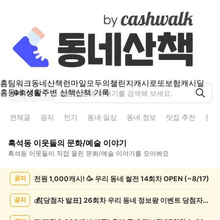
홈
팀워크
동네산책
런마일
모두의챌린지
캐시로또
보험
캐시딜
홈
동네 생활
주변 산책
산책 기록
흑석동
전체글
공지
인기
동네 일상
동네 정보
맛집 추천
분실
흑석동
이웃들의
문화/예술
이야기
흑석동
이웃들이 직접 올린
문화/예술
이야기를 모아봐요
흑
전원 1,000캐시! 🥳 우리 동네 썰전 14회차 OPEN (~8/17)
공지
석
동
문
💰[당첨자 발표] 26회차 우리 동네 정보왕 이벤트 당첨자를 발표합니다!
공지
화/
예