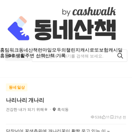
홈
팀워크
동네산책
런마일
모두의챌린지
캐시로또
보험
캐시딜
홈
동네 생활
주변 산책
산책 기록
흑석동
동네 일상
나리나리 개나리
건강한 내가 되기 위해☆
흑석동
538
11
2
1년 전
담장넘어 꽃샘추위에 개나리꽃이 활짝 웃고 있는 이 ~