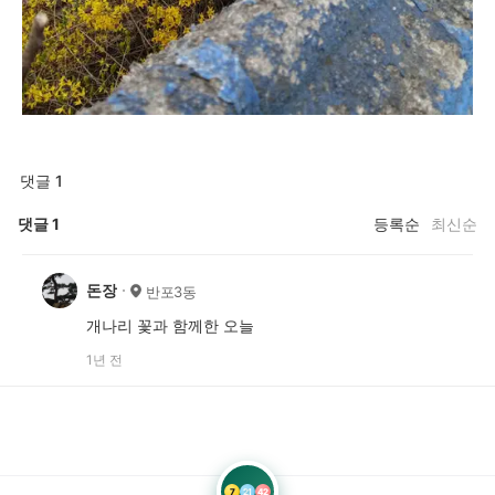
댓글 1
댓글
1
등록순
최신순
돈장
반포3동
개나리 꽃과 함께한 오늘
1년 전
7
21
42