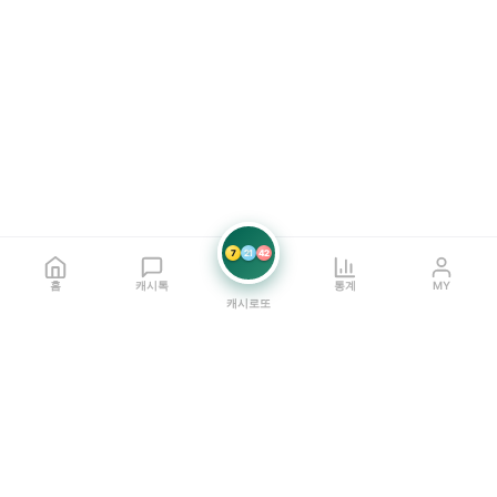
7
21
42
홈
캐시톡
통계
MY
캐시로또