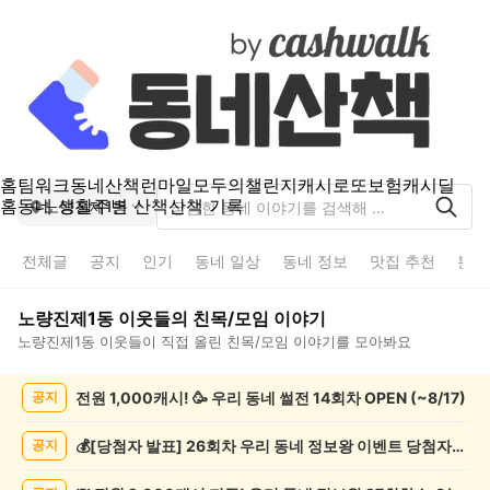
홈
팀워크
동네산책
런마일
모두의챌린지
캐시로또
보험
캐시딜
홈
동네 생활
주변 산책
산책 기록
노량진제1동
전체글
공지
인기
동네 일상
동네 정보
맛집 추천
분실
노량진제1동
이웃들의
친목/모임
이야기
노량진제1동
이웃들이 직접 올린
친목/모임
이야기를 모아봐요
노
전원 1,000캐시! 🥳 우리 동네 썰전 14회차 OPEN (~8/17)
공지
량
진
제
💰[당첨자 발표] 26회차 우리 동네 정보왕 이벤트 당첨자를 발표합니다!
공지
1
동