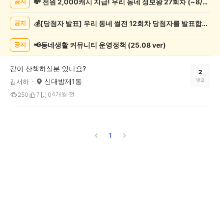
💸 전원 2,000캐시 지급! 우리 동네 정보왕 27회차 (~8/10)
공지
친
목/
💰[당첨자 발표] 우리 동네 썰전 12회차 당첨자를 발표합니다!
공지
모
임
게
📢동네생활 커뮤니티 운영정책 (25.08 ver)
공지
시
글
같이 산책하실분 있나요?
목
2
신대방제1동
댓글
김서하
록
4개월 전
250
7
0
1