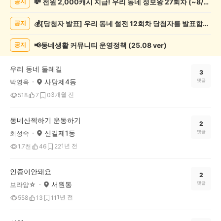
💸 전원 2,000캐시 지급! 우리 동네 정보왕 27회차 (~8/10)
공지
동
네
💰[당첨자 발표] 우리 동네 썰전 12회차 당첨자를 발표합니다!
공지
인
증
했
📢동네생활 커뮤니티 운영정책 (25.08 ver)
공지
어
요
우리 동네 둘레길
게
3
사당제4동
댓글
박영옥
시
글
3개월 전
518
7
0
목
록
동네산첵하기 운동하기
2
신길제1동
댓글
최성숙
1년 전
1.7천
46
22
인증이안돼요
2
서원동
댓글
보라얌☆
1년 전
558
13
11