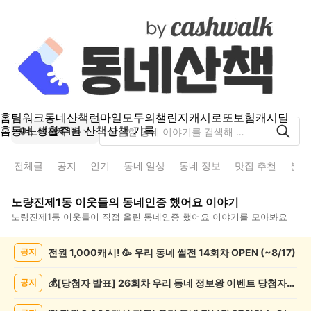
홈
팀워크
동네산책
런마일
모두의챌린지
캐시로또
보험
캐시딜
홈
동네 생활
주변 산책
산책 기록
노량진제1동
전체글
공지
인기
동네 일상
동네 정보
맛집 추천
분실
노량진제1동
이웃들의
동네인증 했어요
이야기
노량진제1동
이웃들이 직접 올린
동네인증 했어요
이야기를 모아봐요
노
전원 1,000캐시! 🥳 우리 동네 썰전 14회차 OPEN (~8/17)
공지
량
진
제
💰[당첨자 발표] 26회차 우리 동네 정보왕 이벤트 당첨자를 발표합니다!
공지
1
동