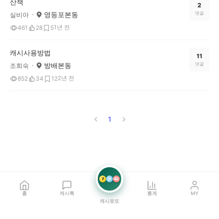
산책
2
영등포본동
댓글
실비아
1년 전
461
28
5
캐시사용방법
11
방배본동
댓글
조희숙
2년 전
852
34
12
1
7
21
42
홈
캐시톡
통계
MY
캐시로또