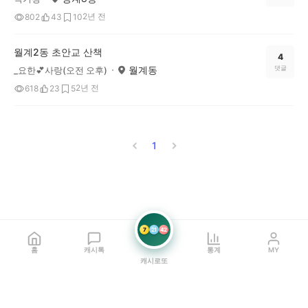
2년 전
802
43
10
월계2동 초안교 산책
4
월계동
댓글
_요한💕사랑(오전 오후)
2년 전
618
23
5
1
7
21
42
홈
캐시톡
통계
MY
캐시로또