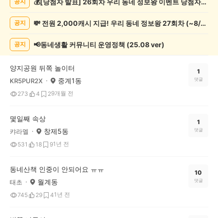
💰[당첨자 발표] 26회차 우리 동네 정보왕 이벤트 당첨자를 발표합니다!
공지
기
록
💸 전원 2,000캐시 지급! 우리 동네 정보왕 27회차 (~8/10)
공지
자
랑
하
📢동네생활 커뮤니티 운영정책 (25.08 ver)
공지
기
게
양지공원 뒤쪽 놀이터
시
1
중계1동
댓글
KR5PUR2X
글
목
9개월 전
273
4
2
록
몇일째 속상
1
창제5동
댓글
캬라멜
1년 전
531
18
9
동네산책 인중이 안되어요 ㅠㅠ
10
월계동
댓글
태초
1년 전
745
29
4