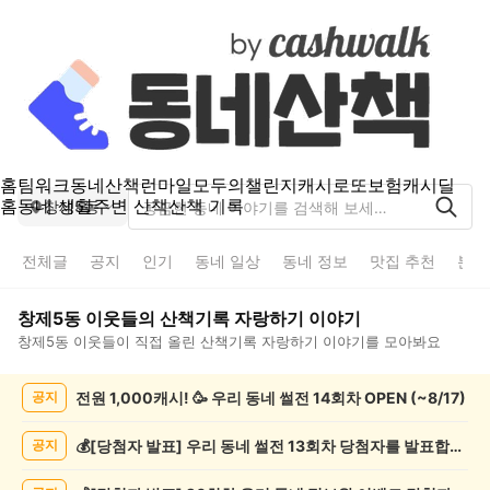
홈
팀워크
동네산책
런마일
모두의챌린지
캐시로또
보험
캐시딜
홈
동네 생활
주변 산책
산책 기록
창제5동
전체글
공지
인기
동네 일상
동네 정보
맛집 추천
분실
창제5동
이웃들의
산책기록 자랑하기
이야기
창제5동
이웃들이 직접 올린
산책기록 자랑하기
이야기를 모아봐요
창
전원 1,000캐시! 🥳 우리 동네 썰전 14회차 OPEN (~8/17)
공지
제
5
동
💰[당첨자 발표] 우리 동네 썰전 13회차 당첨자를 발표합니다!
공지
산
책