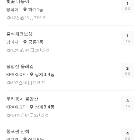
벚꽃 나들이
1
하계1동
댓글
빵덕이
1년 전
1.2천
13
7
출석체크보상
1
공릉1동
댓글
강아지
1년 전
1.2천
44
20
불암산 둘레길
2
상계3.4동
댓글
KRAXLQF
1년 전
807
10
7
우리동네 불암산
3
상계3.4동
댓글
KRAXLQF
1년 전
1.4천
61
22
창포원 산책
4
상계8동
댓글
박기경