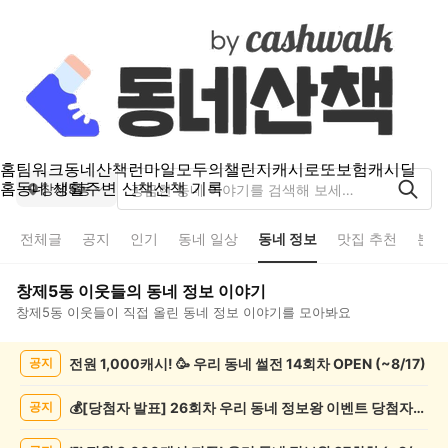
홈
팀워크
동네산책
런마일
모두의챌린지
캐시로또
보험
캐시딜
홈
동네 생활
주변 산책
산책 기록
창제5동
전체글
공지
인기
동네 일상
동네 정보
맛집 추천
분실
창제5동
이웃들의
동네 정보
이야기
창제5동
이웃들이 직접 올린
동네 정보
이야기를 모아봐요
창
전원 1,000캐시! 🥳 우리 동네 썰전 14회차 OPEN (~8/17)
공지
제
5
동
💰[당첨자 발표] 26회차 우리 동네 정보왕 이벤트 당첨자를 발표합니다!
공지
동
네