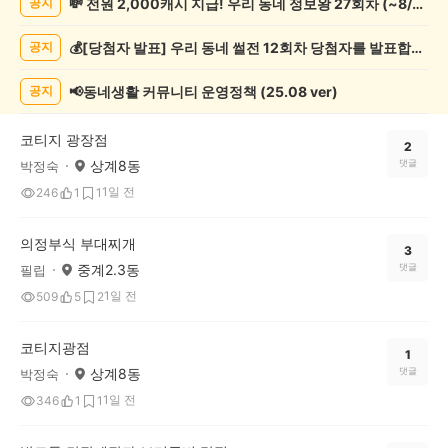
💸 전원 2,000캐시 지급! 우리 동네 정보왕 27회차 (~8/10)
공지
정
보
💰[당첨자 발표] 우리 동네 썰전 12회차 당첨자를 발표합니다!
공지
게
시
글
📢동네생활 커뮤니티 운영정책 (25.08 ver)
공지
목
록
코티지 광장점
2
상계8동
댓글
박정숙
1일 전
246
1
1
의정부식 부대찌개
3
중계2.3동
댓글
필립
1일 전
509
5
2
코티지광점
1
상계8동
댓글
박정숙
1일 전
346
1
1