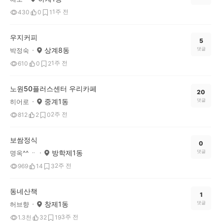
1주 전
430
0
1
우지커피
5
상계8동
댓글
박정숙
1주 전
610
0
2
노원50플러스센터 우리카페
20
중계1동
댓글
히어로
2주 전
812
2
0
보쌈정식
0
방학제1동
댓글
명옥^^ ᆢ
2주 전
969
14
3
동네산책
1
창제1동
댓글
허브향
3주 전
1.3천
32
19