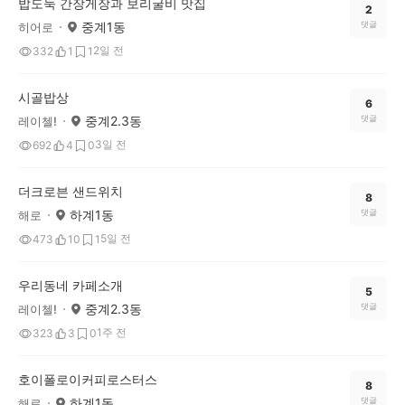
밥도둑 간장게장과 보리굴비 맛집
2
중계1동
댓글
히어로
2일 전
332
1
1
시골밥상
6
중계2.3동
댓글
레이첼!
3일 전
692
4
0
더크로븐 샌드위치
8
하계1동
댓글
해로
5일 전
473
10
1
우리동네 카페소개
5
중계2.3동
댓글
레이첼!
1주 전
323
3
0
호이폴로이커피로스터스
8
하계1동
댓글
해로