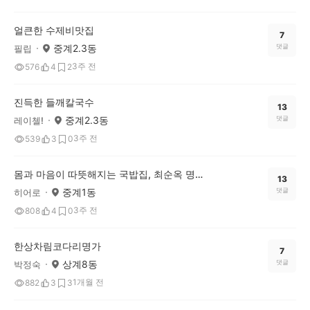
얼큰한 수제비맛집
7
중계2.3동
댓글
필립
3주 전
576
4
2
진득한 들깨칼국수
13
중계2.3동
댓글
레이첼!
3주 전
539
3
0
몸과 마음이 따뜻해지는 국밥집, 최순옥 명품국밥 노원점
13
중계1동
댓글
히어로
3주 전
808
4
0
한상차림코다리명가
7
상계8동
댓글
박정숙
1개월 전
882
3
3