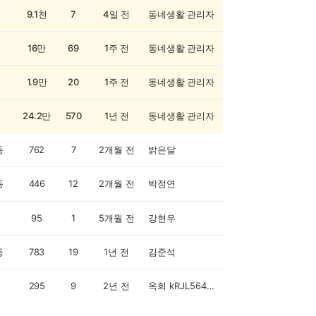
9.1천
7
4일 전
동네생활 관리자
16만
69
1주 전
동네생활 관리자
1.9만
20
1주 전
동네생활 관리자
24.2만
570
1년 전
동네생활 관리자
동
762
7
2개월 전
밝은달
동
446
12
2개월 전
박정연
95
1
5개월 전
강현우
동
783
19
1년 전
김준석
295
9
2년 전
옥희 kRJL5643(100명)