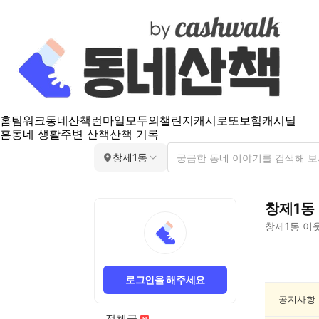
홈
팀워크
동네산책
런마일
모두의챌린지
캐시로또
보험
캐시딜
홈
동네 생활
주변 산책
산책 기록
창제1동
창제1동
창제1동
이웃
창
제
로그인을 해주세요
1
동
공지사항
공
전체글