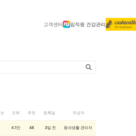
고객센터
임직원 건강관리
정보
조회
추천
등록일
작성자
4.1만
48
3일 전
동네생활 관리자