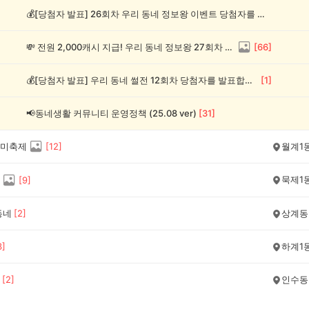
💰[당첨자 발표] 26회차 우리 동네 정보왕 이벤트 당첨자를 발표합니다!
💸 전원 2,000캐시 지급! 우리 동네 정보왕 27회차 (~8/10)
[
66
]
💰[당첨자 발표] 우리 동네 썰전 12회차 당첨자를 발표합니다!
[
1
]
📢동네생활 커뮤니티 운영정책 (25.08 ver)
[
31
]
미축제
[
12
]
월계1
묵제1
[
9
]
동네
[
2
]
상계동
3
]
하계1
[
2
]
인수동