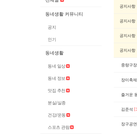
연/
축
공지사항
제
동네생활 커뮤니티
게
공지사항
시
공지
글
목
공지사항
인기
록
공지사항
동네생활
중량구장
동네 일상
동네 정보
장미축제
맛집 추천
즐거운 
분실/실종
김준석
[
건강/운동
장구공연
스포츠 관람