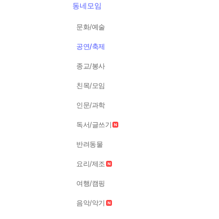
동네모임
문화/예술
공연/축제
종교/봉사
친목/모임
인문/과학
독서/글쓰기
반려동물
요리/제조
여행/캠핑
음악/악기