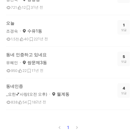
1년 전
721
12
3
오늘
1
수유1동
댓글
조경숙
1년 전
1.5천
40
22
동네 인증하고 있네요
5
쌍문제3동
댓글
유혜인
1년 전
950
22
1
동네인증
4
월계동
댓글
_요한💕사랑(오전 오후)
2년 전
838
54
18
1