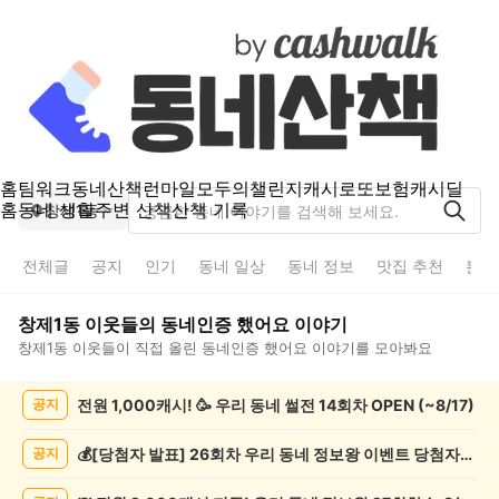
홈
팀워크
동네산책
런마일
모두의챌린지
캐시로또
보험
캐시딜
홈
동네 생활
주변 산책
산책 기록
창제1동
전체글
공지
인기
동네 일상
동네 정보
맛집 추천
분실
창제1동
이웃들의
동네인증 했어요
이야기
창제1동
이웃들이 직접 올린
동네인증 했어요
이야기를 모아봐요
창
전원 1,000캐시! 🥳 우리 동네 썰전 14회차 OPEN (~8/17)
공지
제
1
동
💰[당첨자 발표] 26회차 우리 동네 정보왕 이벤트 당첨자를 발표합니다!
공지
동
네