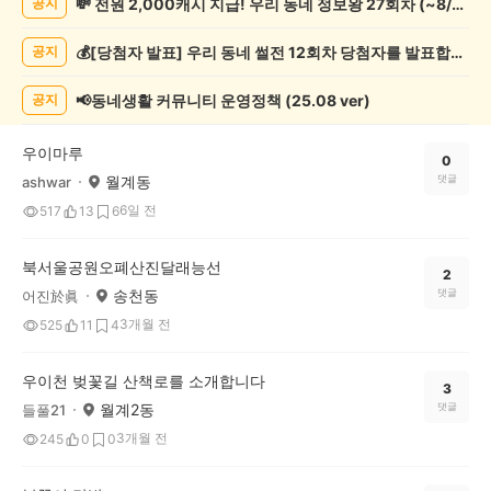
💸 전원 2,000캐시 지급! 우리 동네 정보왕 27회차 (~8/10)
공지
인
증
💰[당첨자 발표] 우리 동네 썰전 12회차 당첨자를 발표합니다!
공지
했
어
요
📢동네생활 커뮤니티 운영정책 (25.08 ver)
공지
게
시
우이마루
글
0
월계동
댓글
ashwar
목
록
6일 전
517
13
6
북서울공원오폐산진달래능선
2
송천동
댓글
어진於眞
3개월 전
525
11
4
우이천 벚꽃길 산책로를 소개합니다
3
월계2동
댓글
들풀21
3개월 전
245
0
0