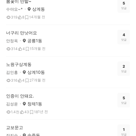
봄꽃이 만발~
5
상계동
댓글
수야요~*
4개월 전
319
8
1
너구리 만낫어요
4
공릉1동
댓글
안정옥
5개월 전
314
4
1
노원구상계동
2
상계10동
댓글
김인홍
7개월 전
316
4
2
인증이 안돼요.
5
창제1동
댓글
김성윤
1년 전
1.4천
43
18
교보문고
1
송중동
댓글
장진숙