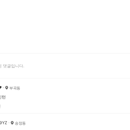
 댓글입니다.
️
부곡동
민턴
전
9YZ
송정동