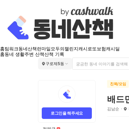
홈
팀워크
동네산책
런마일
모두의챌린지
캐시로또
보험
캐시딜
홈
동네 생활
주변 산책
산책 기록
구로제5동
친목/모임
배드
김남순
로그인을 해주세요
전체글