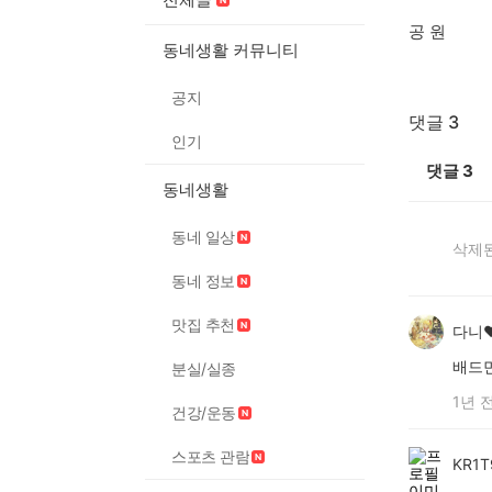
공 원
동네생활 커뮤니티
공지
댓글 3
인기
댓글
3
동네생활
동네 일상
삭제된
동네 정보
맛집 추천
다니❤
배드
분실/실종
1년 
건강/운동
스포츠 관람
KR1T