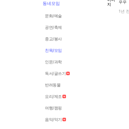
우우
동네모임
1년 
문화/예술
공연/축제
종교/봉사
친목/모임
인문/과학
독서/글쓰기
반려동물
요리/제조
여행/캠핑
음악/악기