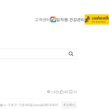
고객센터
임직원 건강관리
1.9천
40
21
/서울특별시-구로구-구로제5동/social/96131937
주소복사