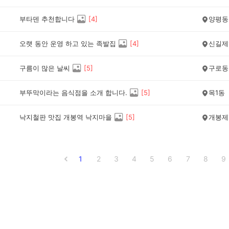
부타덴 추천합니다
[
4
]
양평동
오랫 동안 운영 하고 있는 족발집
[
4
]
신길제
구름이 많은 날씨
[
5
]
구로동
부뚜막이라는 음식점을 소개 합니다.
[
5
]
목1동
낙지철판 맛집 개봉역 낙지마을
[
5
]
개봉제
1
2
3
4
5
6
7
8
9