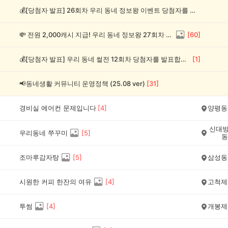
💰[당첨자 발표] 26회차 우리 동네 정보왕 이벤트 당첨자를 발표합니다!
💸 전원 2,000캐시 지급! 우리 동네 정보왕 27회차 (~8/10)
[
60
]
💰[당첨자 발표] 우리 동네 썰전 12회차 당첨자를 발표합니다!
[
1
]
📢동네생활 커뮤니티 운영정책 (25.08 ver)
[
31
]
경비실 에어컨 문제입니다
[
4
]
양평동
신대방
우리동네 쭈꾸미
[
5
]
동
조마루감자탕
[
5
]
삼성동
시원한 커피 한잔의 여유
[
4
]
고척제
투썸
[
4
]
개봉제