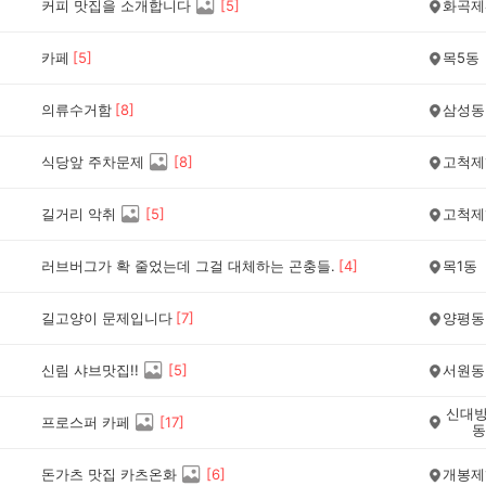
커피 맛집을 소개합니다
[
5
]
화곡제
카페
[
5
]
목5동
의류수거함
[
8
]
삼성동
식당앞 주차문제
[
8
]
고척제
길거리 악취
[
5
]
고척제
러브버그가 확 줄었는데 그걸 대체하는 곤충들.
[
4
]
목1동
길고양이 문제입니다
[
7
]
양평동
신림 샤브맛집!!
[
5
]
서원동
신대방
프로스퍼 카페
[
17
]
동
돈가츠 맛집 카츠온화
[
6
]
개봉제