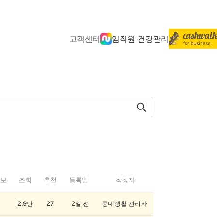
고객센터
임직원 건강관리
정보
조회
추천
등록일
작성자
2.9만
27
2일 전
동네생활 관리자