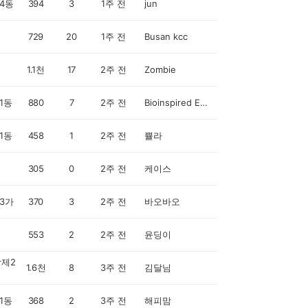
4동
394
3
1주 전
jun
729
20
1주 전
Busan kcc
1.1천
17
2주 전
Zombie
1동
880
7
2주 전
Bioinspired Engineer
1동
458
1
2주 전
쁄라
305
0
2주 전
케이스
3가
370
3
2주 전
바오바오
553
2
2주 전
윤딩이
제2
1.6천
8
3주 전
김달님
1동
368
2
3주 전
해피맘