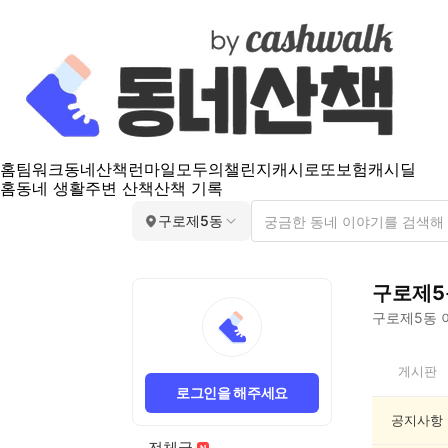
홈
팀워크
동네산책
런마일
모두의챌린지
캐시로또
보험
캐시딜
홈
동네 생활
주변 산책
산책 기록
구로제5동
구로제5
구로제5동
구
게시판
로
로그인을 해주세요
제
5
공지사항
동
전체글