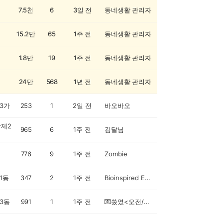
7.5천
6
3일 전
동네생활 관리자
15.2만
65
1주 전
동네생활 관리자
1.8만
19
1주 전
동네생활 관리자
24만
568
1년 전
동네생활 관리자
3가
253
1
2일 전
바오바오
제2
965
6
1주 전
김달님
776
9
1주 전
Zombie
1동
347
2
1주 전
Bioinspired Engineer
3동
991
1
1주 전
💌쑸였<오전/새벽>💌