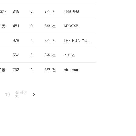
3가
349
2
3주 전
바오바오
1동
451
0
3주 전
KR39XBJ
978
1
3주 전
LEE EUN YOUNG
564
5
3주 전
케이스
1동
732
1
3주 전
niceman
끝 페이
10
지