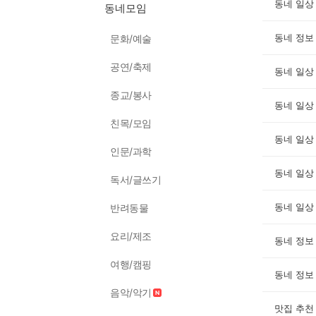
동네 일상
동네모임
동네 정보
문화/예술
공연/축제
동네 일상
종교/봉사
동네 일상
친목/모임
동네 일상
인문/과학
동네 일상
독서/글쓰기
동네 일상
반려동물
요리/제조
동네 정보
여행/캠핑
동네 정보
음악/악기
맛집 추천