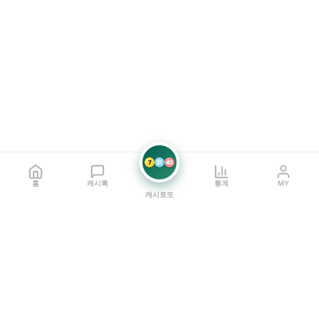
7
21
42
홈
캐시톡
통계
MY
캐시로또