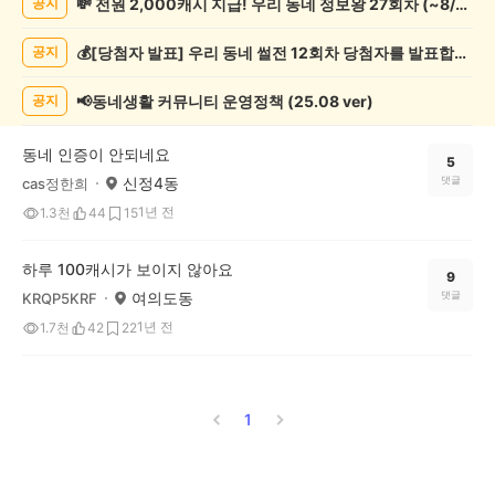
💸 전원 2,000캐시 지급! 우리 동네 정보왕 27회차 (~8/10)
공지
실/
실
💰[당첨자 발표] 우리 동네 썰전 12회차 당첨자를 발표합니다!
공지
종
게
시
📢동네생활 커뮤니티 운영정책 (25.08 ver)
공지
글
목
동네 인증이 안되네요
록
5
신정4동
댓글
cas정한희
1년 전
1.3천
44
15
하루 100캐시가 보이지 않아요
9
여의도동
댓글
KRQP5KRF
1년 전
1.7천
42
22
1