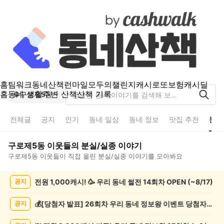
홈
팀워크
동네산책
런마일
모두의챌린지
캐시로또
보험
캐시딜
홈
동네 생활
주변 산책
산책 기록
구로제5동
전체글
공지
인기
동네 일상
동네 정보
맛집 추천
분실
구로제5동
이웃들의
분실/실종
이야기
구로제5동
이웃들이 직접 올린
분실/실종
이야기를 모아봐요
구
전원 1,000캐시! 🥳 우리 동네 썰전 14회차 OPEN (~8/17)
공지
로
제
5
💰[당첨자 발표] 26회차 우리 동네 정보왕 이벤트 당첨자를 발표합니다!
공지
동
분