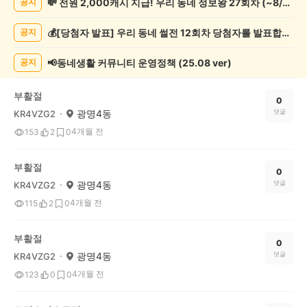
💸 전원 2,000캐시 지급! 우리 동네 정보왕 27회차 (~8/10)
공지
교/
봉
💰[당첨자 발표] 우리 동네 썰전 12회차 당첨자를 발표합니다!
공지
사
게
시
📢동네생활 커뮤니티 운영정책 (25.08 ver)
공지
글
목
부활절
록
0
광명4동
댓글
KR4VZG2
4개월 전
153
2
0
부활절
0
광명4동
댓글
KR4VZG2
4개월 전
115
2
0
부활절
0
광명4동
댓글
KR4VZG2
4개월 전
123
0
0