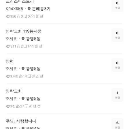
크리스미스트리
0
문래동3가
댓글
KR4XRK8
7개월 전
156
0
0
영락교회 119봉사중
0
광명5동
댓글
오세호
7개월 전
311
2
1
양평
0
광명5동
댓글
오세호
1년 전
1.4천
14
8
영락교회
1
광명5동
댓글
오세호
1년 전
1천
27
4
주님. 사랑합니다
6
광명4동
댓글
오세호