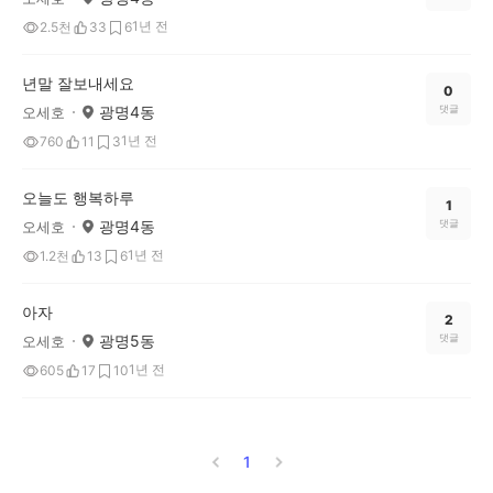
1년 전
2.5천
33
6
년말 잘보내세요
0
광명4동
댓글
오세호
1년 전
760
11
3
오늘도 행복하루
1
광명4동
댓글
오세호
1년 전
1.2천
13
6
아자
2
광명5동
댓글
오세호
1년 전
605
17
10
1