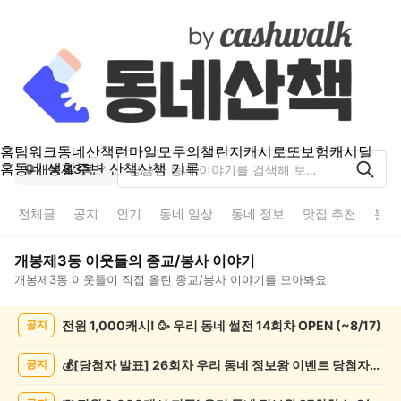
홈
팀워크
동네산책
런마일
모두의챌린지
캐시로또
보험
캐시딜
홈
동네 생활
주변 산책
산책 기록
개봉제3동
전체글
공지
인기
동네 일상
동네 정보
맛집 추천
분실
개봉제3동
이웃들의
종교/봉사
이야기
개봉제3동
이웃들이 직접 올린
종교/봉사
이야기를 모아봐요
개
전원 1,000캐시! 🥳 우리 동네 썰전 14회차 OPEN (~8/17)
공지
봉
제
3
💰[당첨자 발표] 26회차 우리 동네 정보왕 이벤트 당첨자를 발표합니다!
공지
동
종