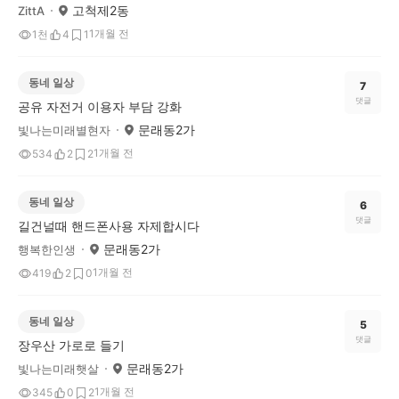
고척제2동
ZittA
1개월 전
1천
4
1
동네 일상
7
댓글
공유 자전거 이용자 부담 강화
문래동2가
빛나는미래별현자
1개월 전
534
2
2
동네 일상
6
댓글
길건널때 핸드폰사용 자제합시다
문래동2가
행복한인생
1개월 전
419
2
0
동네 일상
5
댓글
장우산 가로로 들기
문래동2가
빛나는미래햇살
1개월 전
345
0
2