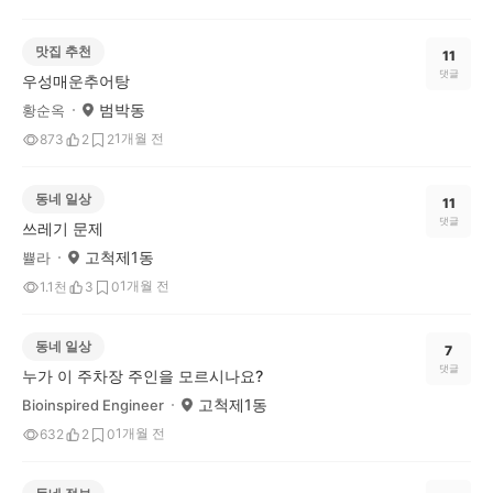
맛집 추천
11
댓글
우성매운추어탕
범박동
황순옥
1개월 전
873
2
2
동네 일상
11
댓글
쓰레기 문제
고척제1동
쁄라
1개월 전
1.1천
3
0
동네 일상
7
댓글
누가 이 주차장 주인을 모르시나요?
고척제1동
Bioinspired Engineer
1개월 전
632
2
0