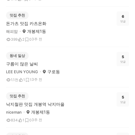
맛집 추천
6
댓글
돈가츠 맛집 카츠온화
개봉제1동
해피맘
3주 전
399
2
0
동네 일상
5
댓글
구름이 많은 날씨
구로동
LEE EUN YOUNG
3주 전
1.1천
1
1
맛집 추천
5
댓글
낙지철판 맛집 개봉역 낙지마을
개봉제1동
niceman
3주 전
834
1
0