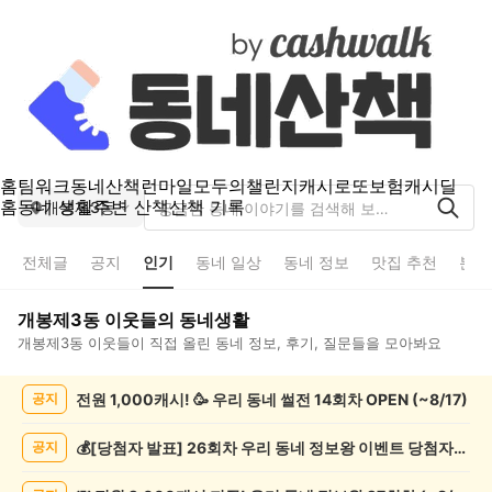
홈
팀워크
동네산책
런마일
모두의챌린지
캐시로또
보험
캐시딜
홈
동네 생활
주변 산책
산책 기록
개봉제3동
전체글
공지
인기
동네 일상
동네 정보
맛집 추천
분실
개봉제3동
이웃들의 동네생활
개봉제3동
이웃들이 직접 올린 동네 정보, 후기, 질문들을 모아봐요
개
전원 1,000캐시! 🥳 우리 동네 썰전 14회차 OPEN (~8/17)
공지
봉
제
3
💰[당첨자 발표] 26회차 우리 동네 정보왕 이벤트 당첨자를 발표합니다!
공지
동
인