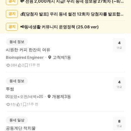
💸 전원 2,000캐시 지급! 우리 동네 정보왕 27회차 (~8/10)
공지
기
글
💰[당첨자 발표] 우리 동네 썰전 12회차 당첨자를 발표합니다!
공지
게
시
글
📢동네생활 커뮤니티 운영정책 (25.08 ver)
공지
목
록
동네 정보
4
댓글
시원한 커피 한잔의 여유
고척제1동
Bioinspired Engineer
1주 전
384
2
1
동네 정보
4
댓글
투썸
개봉제3동
💌쑸였<오전/새벽>💌
1주 전
1천
1
1
동네 일상
8
댓글
공동계단 적치물