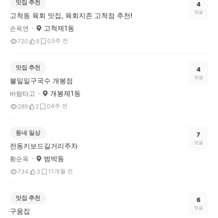
맛집 추천
4
댓글
고척동 육회 맛집, 육회지존 고척점 추천!
고척제1동
손옥연
3주 전
720
8
0
맛집 추천
4
댓글
불일일구국수 개봉점
개봉제1동
바람타고
4주 전
289
2
0
동네 일상
7
댓글
전동키보드길거리주차
범박동
황순옥
1개월 전
734
3
1
맛집 추천
6
댓글
구움집