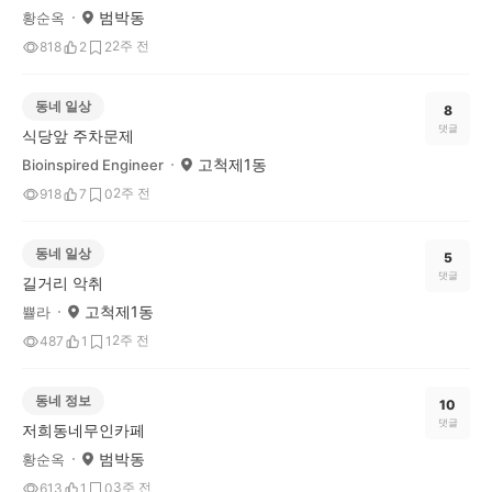
범박동
황순옥
2주 전
818
2
2
동네 일상
8
댓글
식당앞 주차문제
고척제1동
Bioinspired Engineer
2주 전
918
7
0
동네 일상
5
댓글
길거리 악취
고척제1동
쁄라
2주 전
487
1
1
동네 정보
10
댓글
저희동네무인카페
범박동
황순옥
3주 전
613
1
0