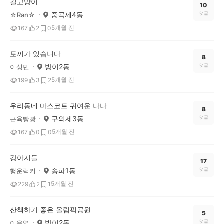
길고양이
10
중곡제4동
댓글
☆Ran☆
5개월 전
167
2
0
토끼가 있습니다
8
방이2동
댓글
이성민
5개월 전
199
3
2
우리동네 마스코트 귀여운 나나
8
구의제3동
댓글
근육빵빵
5개월 전
167
0
0
강아지들
17
송파1동
댓글
행운럭키
5개월 전
229
2
1
산책하기 좋은 올림픽공원
5
방이2동
댓글
이은영