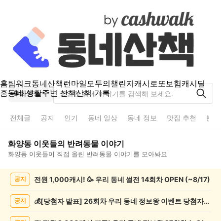
홈
팀워크
동네산책
런마일
모두의챌린지
캐시로또
보험
캐시딜
홈
동네 생활
주변 산책
산책 기록
화양동
전체글
공지
인기
동네 일상
동네 정보
맛집 추천
분실
화양동
이웃들의
반려동물
이야기
화양동
이웃들이 직접 올린
반려동물
이야기를 모아봐요
화
전원 1,000캐시! 🥳 우리 동네 썰전 14회차 OPEN (~8/17)
공지
양
동
반
💰[당첨자 발표] 26회차 우리 동네 정보왕 이벤트 당첨자를 발표합니다!
공지
려
동