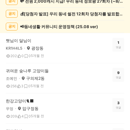
💸 전원 2,000캐시 지급! 우리 동네 정보왕 27회차 (~8/10)
공지
물
게
💰[당첨자 발표] 우리 동네 썰전 12회차 당첨자를 발표합니다!
공지
시
글
목
📢동네생활 커뮤니티 운영정책 (25.08 ver)
공지
록
햇님이 달님이
1
광장동
댓글
KR1H4L5
5개월 전
202
0
0
귀여운 숲나루 고양이들
9
구의제2동
댓글
조예인
5개월 전
256
3
0
한강고양이🐈‍⬛
3
압구정동
댓글
우엉
5개월 전
209
4
0