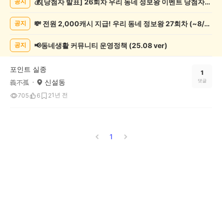
💰[당첨자 발표] 26회차 우리 동네 정보왕 이벤트 당첨자를 발표합니다!
공지
종
게
💸 전원 2,000캐시 지급! 우리 동네 정보왕 27회차 (~8/10)
공지
시
글
목
📢동네생활 커뮤니티 운영정책 (25.08 ver)
공지
록
포인트 실종
1
신설동
댓글
義不孤
1년 전
705
6
2
1