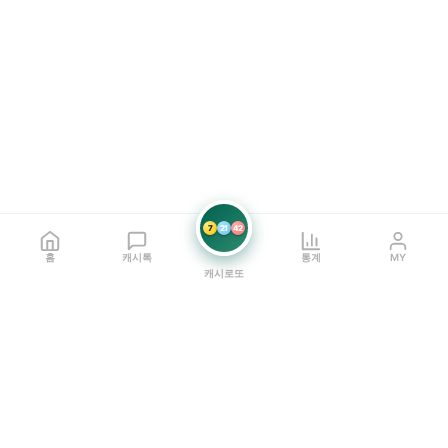
7
21
42
홈
캐시톡
통계
MY
캐시로또