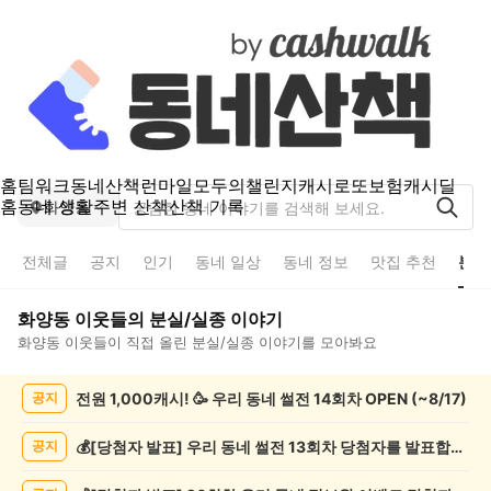
홈
팀워크
동네산책
런마일
모두의챌린지
캐시로또
보험
캐시딜
홈
동네 생활
주변 산책
산책 기록
화양동
전체글
공지
인기
동네 일상
동네 정보
맛집 추천
분실
화양동
이웃들의
분실/실종
이야기
화양동
이웃들이 직접 올린
분실/실종
이야기를 모아봐요
화
전원 1,000캐시! 🥳 우리 동네 썰전 14회차 OPEN (~8/17)
공지
양
동
분
💰[당첨자 발표] 우리 동네 썰전 13회차 당첨자를 발표합니다!
공지
실/
실