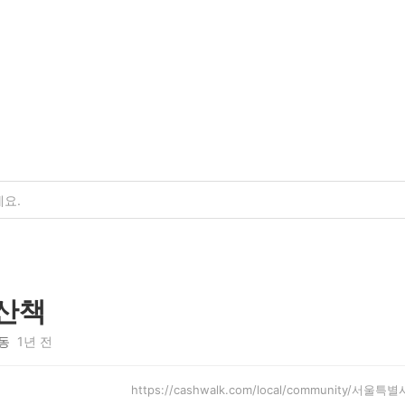
 산책
동
1년 전
https://cashwalk.com/local/community/서울