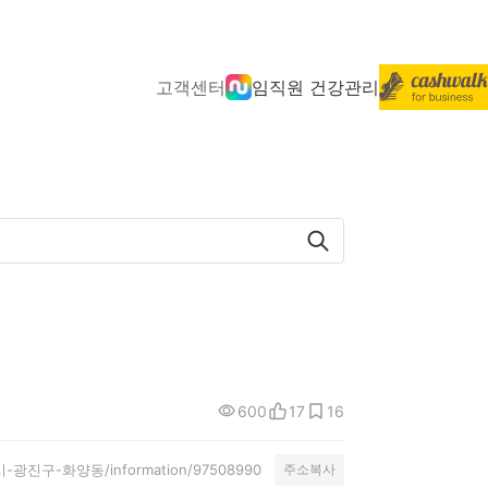
고객센터
임직원 건강관리
600
17
16
특별시-광진구-화양동/information/97508990
주소복사