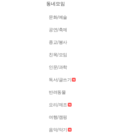
동네모임
문화/예술
공연/축제
종교/봉사
친목/모임
인문/과학
독서/글쓰기
반려동물
요리/제조
여행/캠핑
음악/악기