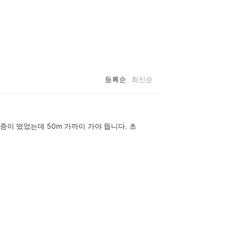
등록순
최신순
증이 떴었는데 50m 가까이 가야 뜹니다. 초