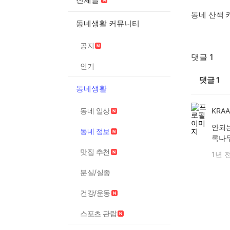
동네 산책 
동네생활 커뮤니티
공지
댓글 1
인기
댓글
1
동네생활
동네 일상
KRA
안되는
동네 정보
록나무
맛집 추천
1년 
분실/실종
건강/운동
스포츠 관람