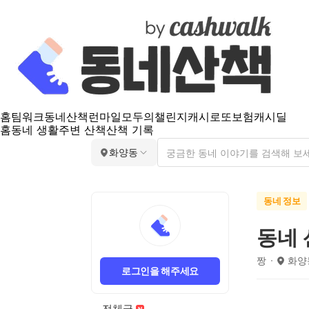
홈
팀워크
동네산책
런마일
모두의챌린지
캐시로또
보험
캐시딜
홈
동네 생활
주변 산책
산책 기록
화양동
동네 정보
동네
짱
화양
로그인을 해주세요
전체글