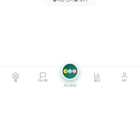
7
21
42
홈
캐시톡
통계
MY
캐시로또