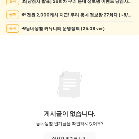
💰[당첨자 발표] 26회차 우리 동네 정보왕 이벤트 당첨자를 발표합니다!
공지
목/
모
💸 전원 2,000캐시 지급! 우리 동네 정보왕 27회차 (~8/10)
공지
임
게
시
📢동네생활 커뮤니티 운영정책 (25.08 ver)
공지
글
목
록
게시글이 없습니다.
동네생활 인기글을 확인하시겠어요?
실시간 인기글 보기