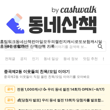
홈
팀워크
동네산책
런마일
모두의챌린지
캐시로또
보험
캐시딜
홈
동네 생활
주변 산책
산책 기록
중곡제2동
전체글
공지
인기
동네 일상
동네 정보
맛집 추천
분실
중곡제2동
이웃들의
친목/모임
이야기
중곡제2동
이웃들이 직접 올린
친목/모임
이야기를 모아봐요
중
전원 1,000캐시! 🥳 우리 동네 썰전 14회차 OPEN (~8/17)
공지
곡
제
2
💰[당첨자 발표] 우리 동네 썰전 13회차 당첨자를 발표합니다!
공지
동
친