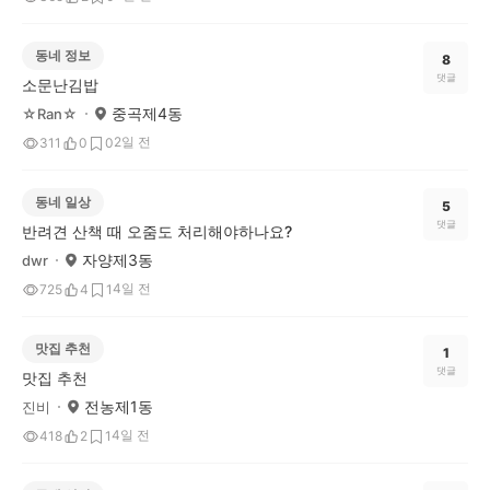
동네 정보
8
댓글
소문난김밥
중곡제4동
☆Ran☆
2일 전
311
0
0
동네 일상
5
댓글
반려견 산책 때 오줌도 처리해야하나요?
자양제3동
dwr
4일 전
725
4
1
맛집 추천
1
댓글
맛집 추천
전농제1동
진비
4일 전
418
2
1