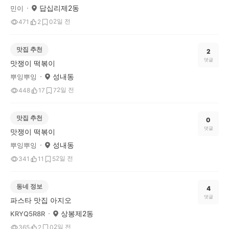
답십리제2동
민이
2일 전
471
2
0
맛집 추천
2
댓글
맛쟁이 떡볶이
성내동
뿌잉뿌잉
2일 전
448
17
7
맛집 추천
0
댓글
맛쟁이 떡볶이
성내동
뿌잉뿌잉
2일 전
341
11
5
동네 정보
4
댓글
파스타 맛집 아지오
상봉제2동
KRYQ5R8R
2일 전
365
2
0