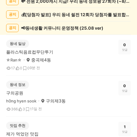
💸 전원 2,000캐시 지급! 우리 동네 정보왕 27회차 (~8/10)
공지
체
글
💰[당첨자 발표] 우리 동네 썰전 12회차 당첨자를 발표합니다!
공지
게
시
글
📢동네생활 커뮤니티 운영정책 (25.08 ver)
공지
목
록
동네 일상
0
댓글
플라스틱음료컵무단투기
중곡제4동
☆Ran☆
9분 전
17
0
0
동네 정보
0
댓글
구의공원
구의제3동
h0ng hyen sook
1일 전
366
3
1
맛집 추천
1
댓글
제가 먹었던 맛집