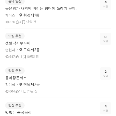
동네 일상
4
댓글
늦은밤과 새벽에 버리는 쉼터의 쓰레기 문제.
휘경제1동
케이스
5일 전
350
4
5
맛집 추천
0
댓글
갯벌낙지쭈꾸미
구의제2동
손현자
6일 전
647
11
10
맛집 추천
2
댓글
용마왕돈까스
면목제7동
김기석
6일 전
664
14
7
맛집 추천
4
댓글
맛있는 중국음식