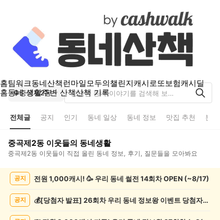
홈
팀워크
동네산책
런마일
모두의챌린지
캐시로또
보험
캐시딜
홈
동네 생활
주변 산책
산책 기록
중곡제2동
전체글
공지
인기
동네 일상
동네 정보
맛집 추천
분실
중곡제2동
이웃들의 동네생활
중곡제2동
이웃들이 직접 올린 동네 정보, 후기, 질문들을 모아봐요
중
전원 1,000캐시! 🥳 우리 동네 썰전 14회차 OPEN (~8/17)
공지
곡
제
2
💰[당첨자 발표] 26회차 우리 동네 정보왕 이벤트 당첨자를 발표합니다!
공지
동
전