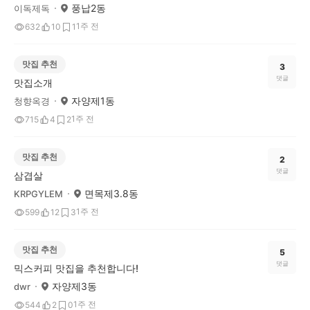
풍납2동
이독제독
1주 전
632
10
1
맛집 추천
3
댓글
맛집소개
자양제1동
청향옥경
1주 전
715
4
2
맛집 추천
2
댓글
삼겹살
면목제3.8동
KRPGYLEM
1주 전
599
12
3
맛집 추천
5
댓글
믹스커피 맛집을 추천합니다!
자양제3동
dwr
1주 전
544
2
0